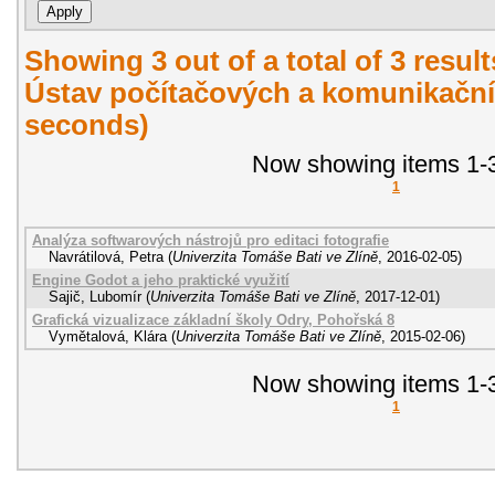
Showing 3 out of a total of 3 resul
Ústav počítačových a komunikační
seconds)
Now showing items 1-3
1
Analýza softwarových nástrojů pro editaci fotografie
Navrátilová, Petra
(
Univerzita Tomáše Bati ve Zlíně
,
2016-02-05
)
Engine Godot a jeho praktické využití
Sajič, Lubomír
(
Univerzita Tomáše Bati ve Zlíně
,
2017-12-01
)
Grafická vizualizace základní školy Odry, Pohořská 8
Vymětalová, Klára
(
Univerzita Tomáše Bati ve Zlíně
,
2015-02-06
)
Now showing items 1-3
1