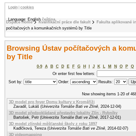
Login
|
cookies
Language: English
čeština
DSpace Home
Kvalifikační práce dle fakult
Fakulta aplikované i
počítačových a komunikačních systémů by Title
Browsing Ústav počítačových a kom
by Title
0-9
A
B
C
D
E
F
G
H
I
J
K
L
M
N
O
P
Q
Or enter first few letters:
Sort by:
Order:
Results:
Now showing items 1-20 of 46
3D model pro foyer Domu kultury v Kroměříži
Zavadil, Lukáš
(
Univerzita Tomáše Bati ve Zlíně
,
2024-12-04
)
3D model předpokládané přestavby lokality Zlín - Rybníky
Bartošek, Petr
(
Univerzita Tomáše Bati ve Zlíně
,
2017-12-01
)
3D model zlínské měšťanské školy z roku 1897
Kadlčková, Tereza
(
Univerzita Tomáše Bati ve Zlíně
,
2014-02-07
)
3D videomapping