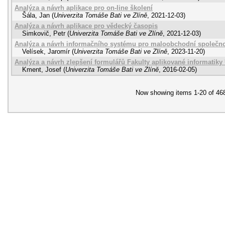
Analýza a návrh aplikace pro on-line školení
Šála, Jan
(
Univerzita Tomáše Bati ve Zlíně
,
2021-12-03
)
Analýza a návrh aplikace pro vědecký časopis
Simkovič, Petr
(
Univerzita Tomáše Bati ve Zlíně
,
2021-12-03
)
Analýza a návrh informačního systému pro maloobchodní společno
Velísek, Jaromír
(
Univerzita Tomáše Bati ve Zlíně
,
2023-11-20
)
Analýza a návrh zlepšení formulářů Fakulty aplikované informatiky
Kment, Josef
(
Univerzita Tomáše Bati ve Zlíně
,
2016-02-05
)
Now showing items 1-20 of 46