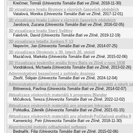
Krečmer, Tomáš
(
Univerzita Tomáše Bati ve Zlíně
,
2018-11-30
)
3D vizualizace hradu Brumov v různých časových obdobích
Vatalová, Monika
(
Univerzita Tomáše Bati ve Zlíně
,
2017-12-01
)
3D vizualizace hradu Lukov v různých časových obdobích
Jarošová, Zuzana
(
Univerzita Tomáše Bati ve Zlíně
,
2016-02-05
)
3D vizualizace hradu Starý Světlov
Falešník, David
(
Univerzita Tomáše Bati ve Zlíně
,
2019-12-19
)
3D vizualizace letadla Junkers F 13
Nepovím, Jan
(
Univerzita Tomáše Bati ve Zlíně
,
2014-07-25
)
3D vizualizace Otrokovic v 30. letech 20. století
Mazáčová, Markéta
(
Univerzita Tomáše Bati ve Zlíně
,
2015-02-06
)
3D Vizualizace továrního areálu firmy Baťa ve Zlíně v roce 1938
Vondráková, Michaela
(
Univerzita Tomáše Bati ve Zlíně
,
2013-02-26
)
Administrativní bezpečnost z pohledu doxingu
Zbořil, Štěpán
(
Univerzita Tomáše Bati ve Zlíně
,
2024-12-04
)
Administrativní nároky na zpracování dotačních projektů a návrh z
Bittnerová, Pavlína
(
Univerzita Tomáše Bati ve Zlíně
,
2014-02-07
)
Aktualizace výukových materiálů k programu Blender
Mičulková, Tereza
(
Univerzita Tomáše Bati ve Zlíně
,
2022-12-02
)
Aktualizace výukových materiálů pro program Inkscape
Pohludka, Zdeněk
(
Univerzita Tomáše Bati ve Zlíně
,
2021-01-15
)
Aktualizace výukových materiálů pro předmět Počítačová grafika II
Kamenický, Petr
(
Univerzita Tomáše Bati ve Zlíně
,
2018-11-30
)
Algoritmické metody odhadování software
Bednařík, Filip
(
Univerzita Tomáše Bati ve Zlíně
,
2015-02-06
)