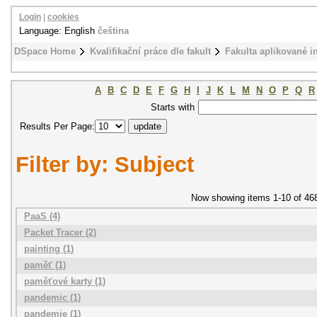
Login
|
cookies
Language: English
čeština
DSpace Home
Kvalifikační práce dle fakult
Fakulta aplikované i
A
B
C
D
E
F
G
H
I
J
K
L
M
N
O
P
Q
R
Starts with
Results Per Page:
Filter by: Subject
Now showing items 1-10 of 46
PaaS (4)
Packet Tracer (2)
painting (1)
paměť (1)
paměťové karty (1)
pandemic (1)
pandemie (1)