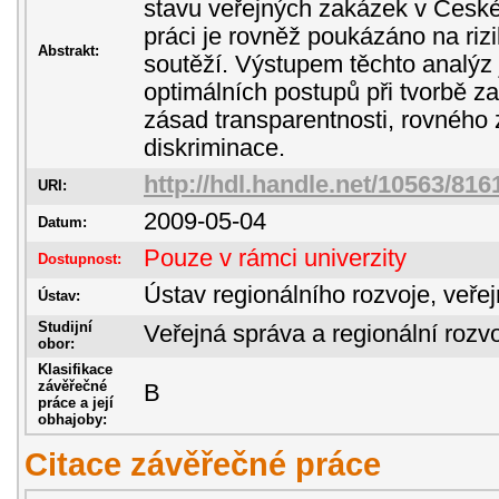
stavu veřejných zakázek v České
práci je rovněž poukázáno na riz
Abstrakt:
soutěží. Výstupem těchto analýz 
optimálních postupů při tvorbě za
zásad transparentnosti, rovného
diskriminace.
http://hdl.handle.net/10563/816
URI:
2009-05-04
Datum:
Pouze v rámci univerzity
Dostupnost:
Ústav regionálního rozvoje, veře
Ústav:
Studijní
Veřejná správa a regionální rozvo
obor:
Klasifikace
závěřečné
B
práce a její
obhajoby:
Citace závěřečné práce