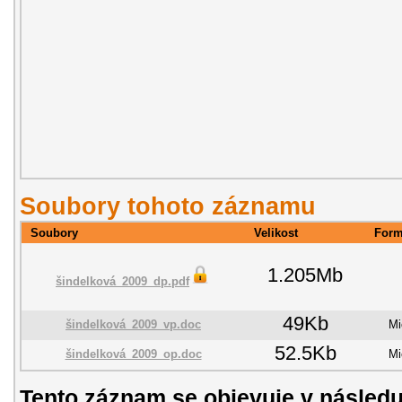
Soubory tohoto záznamu
Soubory
Velikost
Form
1.205Mb
šindelková_2009_dp.pdf
49Kb
šindelková_2009_vp.doc
Mi
52.5Kb
šindelková_2009_op.doc
Mi
Tento záznam se objevuje v následu