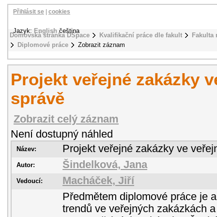
Přihlásit se
|
cookies
Jazyk:
English
čeština
Domovská stránka DSpace
Kvalifikační práce dle fakult
Fakulta
Diplomové práce
Zobrazit záznam
Projekt veřejné zakázky v
správě
Zobrazit celý záznam
Není dostupný náhled
Projekt veřejné zakázky ve veřej
Název:
Šindelková, Jana
Autor:
Macháček, Jiří
Vedoucí:
Předmětem diplomové práce je 
trendů ve veřejných zakázkách a