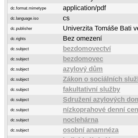
application/pdf
dc.format.mimetype
cs
dc.language.iso
Univerzita Tomáše Bati v
dc.publisher
Bez omezení
dc.rights
bezdomovectví
dc.subject
bezdomovec
dc.subject
azylový dům
dc.subject
Zákon o sociálních slu
dc.subject
fakultativní služby
dc.subject
Sdružení azylových do
dc.subject
nízkoprahové denní ce
dc.subject
noclehárna
dc.subject
osobní anamnéza
dc.subject