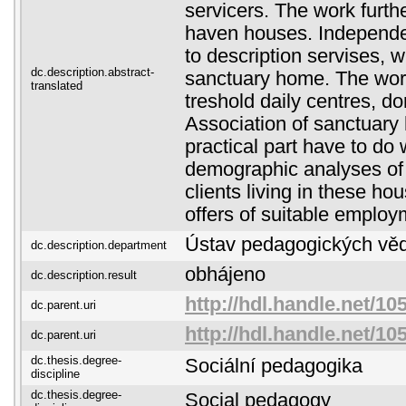
servicers. The work furth
haven houses. Independe
to description servises, w
dc.description.abstract-
sanctuary home. The work 
translated
treshold daily centres, d
Association of sanctuary
practical part have to do 
demographic analyses o
clients living in these ho
offers of suitable employ
Ústav pedagogických vě
dc.description.department
obhájeno
dc.description.result
http://hdl.handle.net/10
dc.parent.uri
http://hdl.handle.net/10
dc.parent.uri
dc.thesis.degree-
Sociální pedagogika
discipline
dc.thesis.degree-
Social pedagogy