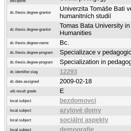
discipline
Univerzita Tomáše Bati ve
dc.thesis.degree-grantor
humanitních studií
Tomas Bata University in 
dc.thesis.degree-grantor
Humanities
Bc.
dc.thesis.degree-name
Specializace v pedagogi
dc.thesis.degree-program
Specialization in pedago
dc.thesis.degree-program
12293
dc.identifier.stag
2009-02-18
dc.date.assigned
E
utb.result.grade
bezdomovci
local.subject
azylové domy
local.subject
sociální aspekty
local.subject
demografie
local.subject