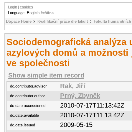
Login
|
cookies
Language: English
čeština
DSpace Home
Kvalifikační práce dle fakult
Fakulta humanitních 
Sociodemografická analýza u
azylových domů a možnosti j
ve společnosti
Show simple item record
Rak, Jiří
dc.contributor.advisor
Prný, Zbyněk
dc.contributor.author
2010-07-17T11:13:42Z
dc.date.accessioned
2010-07-17T11:13:42Z
dc.date.available
2009-05-15
dc.date.issued