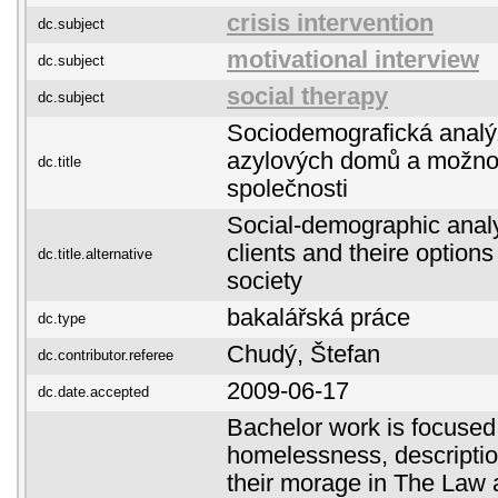
crisis intervention
dc.subject
motivational interview
dc.subject
social therapy
dc.subject
Sociodemografická analý
azylových domů a možnost
dc.title
společnosti
Social-demographic anal
clients and theire options
dc.title.alternative
society
bakalářská práce
dc.type
Chudý, Štefan
dc.contributor.referee
2009-06-17
dc.date.accepted
Bachelor work is focused
homelessness, descripti
their morage in The Law 