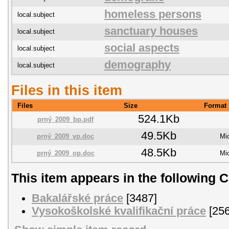
homeless persons
local.subject
sanctuary houses
local.subject
social aspects
local.subject
demography
local.subject
Files in this item
Files
Size
Format
524.1Kb
prný_2009_bp.pdf
49.5Kb
prný_2009_vp.doc
Mi
48.5Kb
prný_2009_op.doc
Mi
This item appears in the following C
Bakalářské práce
[3487]
Vysokoškolské kvalifikační práce
[256