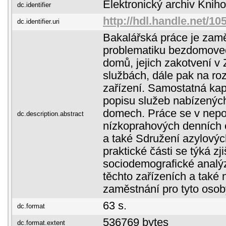
Elektronický archiv Kni
dc.identifier
http://hdl.handle.net/10
dc.identifier.uri
Bakalářská práce je zam
problematiku bezdomovec
domů, jejich zakotvení v
službách, dále pak na roz
zařízení. Samostatná kap
popisu služeb nabízenýc
domech. Práce se v nepo
dc.description.abstract
nízkoprahových denních 
a také Sdružení azylov
praktické části se týká zji
sociodemografické analýzy
těchto zařízeních a také
zaměstnání pro tyto osob
63 s.
dc.format
536769 bytes
dc.format.extent