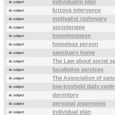
individuální plán
dc.subject
krizová intervence
dc.subject
motivační rozhovory
dc.subject
socioterapie
dc.subject
homelessness
dc.subject
homeless person
dc.subject
sanctuary home
dc.subject
The Law about social s
dc.subject
facultative services
dc.subject
The Association of san
dc.subject
low-treshold daily centr
dc.subject
dormitory
dc.subject
personal anamnesis
dc.subject
individual plan
dc.subject