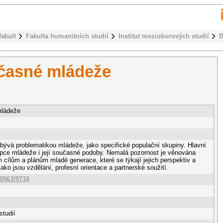
fakult
Fakulta humanitních studií
Institut mezioborových studií
B
učasné mládeže
mládeže
bývá problematikou mládeže, jako specifické populační skupiny. Hlavní
ripce mládeže i její současné podoby. Nemalá pozornost je věnována
m cílům a plánům mladé generace, které se týkají jejich perspektiv a
ako jsou vzdělání, profesní orientace a partnerské soužití.
10563/9716
studií