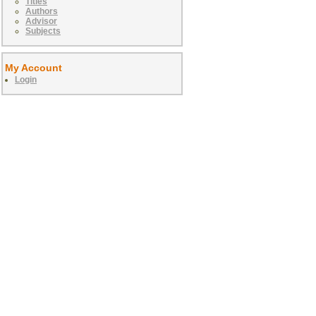
Titles
Authors
Advisor
Subjects
My Account
Login