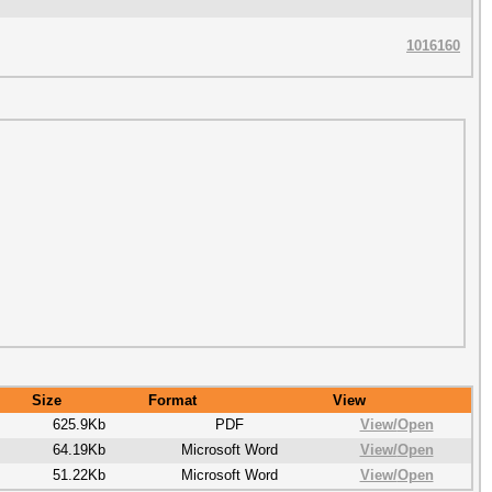
1016160
Size
Format
View
625.9Kb
PDF
View/
Open
64.19Kb
Microsoft Word
View/
Open
51.22Kb
Microsoft Word
View/
Open