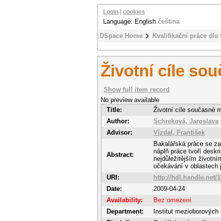
Login
|
cookies
Language: English
čeština
DSpace Home
Kvalifikační práce dle 
Životní cíle so
Show full item record
No preview available
Title:
Životní cíle současné 
Author:
Schreková, Jaroslava
Advisor:
Vízdal, František
Bakalářská práce se za
náplň práce tvoří desk
Abstract:
nejdůležitějším životní
očekávání v oblastech j
URI:
http://hdl.handle.net/
Date:
2009-04-24
Availability:
Bez omezení
Department:
Institut mezioborových 