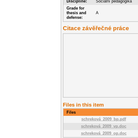
Discipline:
Sociální pedagogika
Grade for
thesis and
A
defense:
Citace závěřečné práce
Files in this item
Files
schreková_2009_bp.pdf
schreková_2009_vp.doc
schreková_2009_op.doc