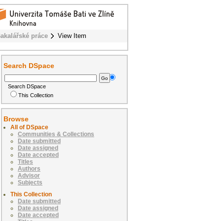
akalářské práce
View Item
Search DSpace
Search DSpace
This Collection
Browse
All of DSpace
Communities & Collections
Date submitted
Date assigned
Date accepted
Titles
Authors
Advisor
Subjects
This Collection
Date submitted
Date assigned
Date accepted