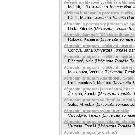
Veřejné rozhlasové vysílání na Moravě
Mastík, Jiří
(
Univerzita Tomáše Bati v
Vědomé budování a percepce značky 
Láník, Martin
(
Univerzita Tomáše Bati 
Věrnostní a partnerský program ve spo
Brokl, Zdeněk
(
Univerzita Tomáše Bati
Věrnostní kampaň "Dětská knihovničk
Roková, Kateřina
(
Univerzita Tomáše B
Věrnostní program - efektivní nástroj
Ochová, Jana
(
Univerzita Tomáše Bati
Věrnostní program - efektivní nástroj
Fišerová, Nela
(
Univerzita Tomáše Bat
Věrnostní program - efektivní nástroj
Malochová, Vendula
(
Univerzita Tomáš
Věrnostní program Aparthotelu Svatý 
Lichtenberková, Markéta
(
Univerzita 
Věrnostní program jako nástroj direc
Železná, Žaneta
(
Univerzita Tomáše Ba
Věrnostní program ve firmě Auto Kelly,
Sába, Miroslav
(
Univerzita Tomáše Bat
Věrnostní program vybrané značky
Valvodová, Tereza
(
Univerzita Tomáše
Věrnostní programy a nákupní chován
Vejrosta, Tomáš
(
Univerzita Tomáše Ba
Věrnostní programy on-line?