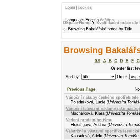
Login
|
cookies
Language: English
čeština
DSpace Home
Kvalifikační práce dle 
Browsing Bakalářské práce by Title
Browsing Bakalářs
0-9
A
B
C
D
E
F
G
Or enter first fe
Sort by:
Order:
Previous Page
No
Vánoční nákupy českého spotřebitele
Poledníková, Lucie
(
Univerzita Tomáše
Vánoční televizní reklamy jako nástr
Machálková, Klára
(
Univerzita Tomáše
Vedení prodejního týmu
Fleissigová, Andrea
(
Univerzita Tomáš
Veletržní a výstavní specifika lesnické
Kousalová, Adéla
(
Univerzita Tomáše 