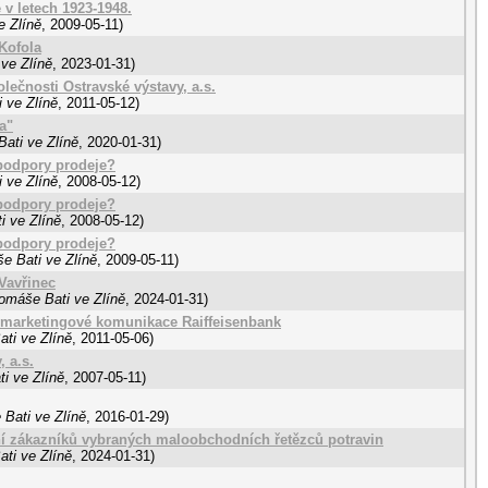
 v letech 1923-1948.
e Zlíně
,
2009-05-11
)
Kofola
ve Zlíně
,
2023-01-31
)
lečnosti Ostravské výstavy, a.s.
 ve Zlíně
,
2011-05-12
)
a"
ati ve Zlíně
,
2020-01-31
)
 podpory prodeje?
 ve Zlíně
,
2008-05-12
)
 podpory prodeje?
i ve Zlíně
,
2008-05-12
)
 podpory prodeje?
e Bati ve Zlíně
,
2009-05-11
)
Vavřinec
Tomáše Bati ve Zlíně
,
2024-01-31
)
t marketingové komunikace Raiffeisenbank
ti ve Zlíně
,
2011-05-06
)
 a.s.
i ve Zlíně
,
2007-05-11
)
 Bati ve Zlíně
,
2016-01-29
)
í zákazníků vybraných maloobchodních řetězců potravin
ti ve Zlíně
,
2024-01-31
)