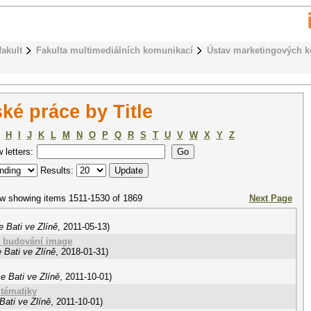
fakult
Fakulta multimediálních komunikací
Ústav marketingových 
ké práce by Title
H
I
J
K
L
M
N
O
P
Q
R
S
T
U
V
W
X
Y
Z
w letters:
Results:
w showing items 1511-1530 of 1869
Next Page
 Bati ve Zlíně
,
2011-05-13
)
oj budování image
 Bati ve Zlíně
,
2018-01-31
)
e Bati ve Zlíně
,
2011-10-01
)
 tématiky
Bati ve Zlíně
,
2011-10-01
)