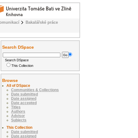
komunikací
Bakalářské práce
Search DSpace
Search DSpace
This Collection
Browse
All of DSpace
Communities & Collections
Date submitted
Date assigned
Date accepted
Titles
Authors
Advisor
Subjects
This Collection
Date submitted
Date assigned