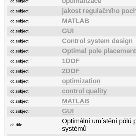
optimalizace
dc.subject
jakost regulačního poc
dc.subject
MATLAB
dc.subject
GUI
dc.subject
Control system design
dc.subject
Optimal pole placement
dc.subject
1DOF
dc.subject
2DOF
dc.subject
optimization
dc.subject
control quality
dc.subject
MATLAB
dc.subject
GUI
dc.subject
Optimální umístění pólů 
dc.title
systémů