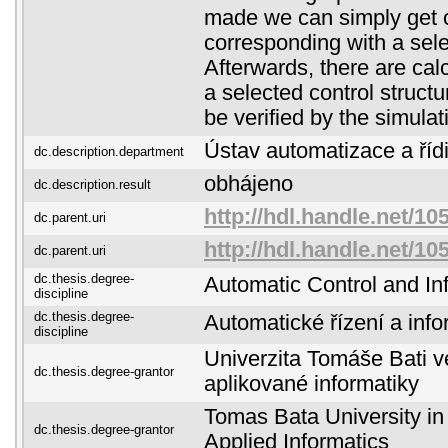
made we can simply get c
corresponding with a selec
Afterwards, there are cal
a selected control structu
be verified by the simulat
Ústav automatizace a řídi
dc.description.department
obhájeno
dc.description.result
http://hdl.handle.net/10
dc.parent.uri
http://hdl.handle.net/10
dc.parent.uri
dc.thesis.degree-
Automatic Control and In
discipline
dc.thesis.degree-
Automatické řízení a info
discipline
Univerzita Tomáše Bati ve
dc.thesis.degree-grantor
aplikované informatiky
Tomas Bata University in 
dc.thesis.degree-grantor
Applied Informatics