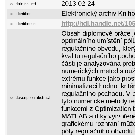
2013-02-24
dc.date.issued
Elektronický archiv Kni
dc.identifier
http://hdl.handle.net/1
dc.identifier.uri
Obsah diplomové práce j
optimálního umístění pó
regulačního obvodu, kter
kvalitu regulačního pocho
části je analyzována pro
numerických metod slouží
extrému funkce jako pros
minimalizaci hodnot kritér
regulačního pochodu. V pr
dc.description.abstract
tyto numerické metody r
funkcemi z Optimization
MATLAB a díky vytvořen
grafickému rozhraní můž
póly regulačního obvodu 