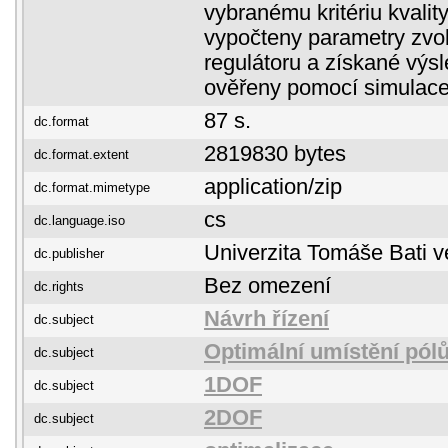
vybranému kritériu kvalit
vypočteny parametry zvol
regulátoru a získané výs
ověřeny pomocí simulace
87 s.
dc.format
2819830 bytes
dc.format.extent
application/zip
dc.format.mimetype
cs
dc.language.iso
Univerzita Tomáše Bati v
dc.publisher
Bez omezení
dc.rights
Návrh řízení
dc.subject
Optimální umístění pól
dc.subject
1DOF
dc.subject
2DOF
dc.subject