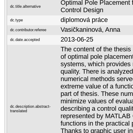
Optimal Pole Placement
dc.title.alternative
Control Design
diplomová práce
dc.type
Vasičkaninová, Anna
dc.contributor.referee
2013-06-25
dc.date.accepted
The content of the thesis
of optimal pole placement
systems, which provides 
quality. There is analyze
numerical methods served
extreme value of a functio
part of thesis. These nu
minimize values of evaluat
dc.description.abstract-
describing a control quali
translated
represented by MATLAB O
functions in the practical 
Thanks to graphic user i