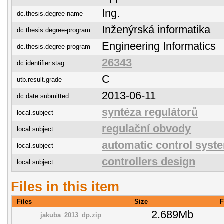
Ing.
dc.thesis.degree-name
Inženýrská informatika
dc.thesis.degree-program
Engineering Informatics
dc.thesis.degree-program
26343
dc.identifier.stag
C
utb.result.grade
2013-06-11
dc.date.submitted
syntéza regulátorů
local.subject
regulační obvody
local.subject
automatic control syst
local.subject
controllers design
local.subject
Files in this item
Files
Size
F
2.689Mb
jakuba_2013_dp.zip