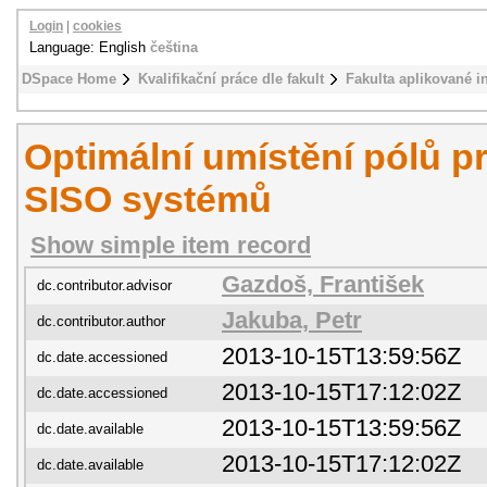
Login
|
cookies
Language: English
čeština
DSpace Home
Kvalifikační práce dle fakult
Fakulta aplikované i
Optimální umístění pólů pr
SISO systémů
Show simple item record
Gazdoš, František
dc.contributor.advisor
Jakuba, Petr
dc.contributor.author
2013-10-15T13:59:56Z
dc.date.accessioned
2013-10-15T17:12:02Z
dc.date.accessioned
2013-10-15T13:59:56Z
dc.date.available
2013-10-15T17:12:02Z
dc.date.available