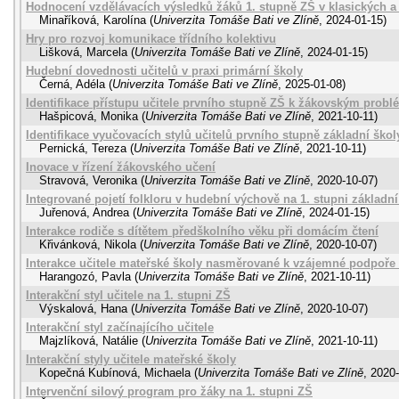
Hodnocení vzdělávacích výsledků žáků 1. stupně ZŠ v klasických a 
Minaříková, Karolína
(
Univerzita Tomáše Bati ve Zlíně
,
2024-01-15
)
Hry pro rozvoj komunikace třídního kolektivu
Lišková, Marcela
(
Univerzita Tomáše Bati ve Zlíně
,
2024-01-15
)
Hudební dovednosti učitelů v praxi primární školy
Černá, Adéla
(
Univerzita Tomáše Bati ve Zlíně
,
2025-01-08
)
Identifikace přístupu učitele prvního stupně ZŠ k žákovským prob
Hašpicová, Monika
(
Univerzita Tomáše Bati ve Zlíně
,
2021-10-11
)
Identifikace vyučovacích stylů učitelů prvního stupně základní škol
Pernická, Tereza
(
Univerzita Tomáše Bati ve Zlíně
,
2021-10-11
)
Inovace v řízení žákovského učení
Stravová, Veronika
(
Univerzita Tomáše Bati ve Zlíně
,
2020-10-07
)
Integrované pojetí folkloru v hudební výchově na 1. stupni základní
Juřenová, Andrea
(
Univerzita Tomáše Bati ve Zlíně
,
2024-01-15
)
Interakce rodiče s dítětem předškolního věku při domácím čtení
Křivánková, Nikola
(
Univerzita Tomáše Bati ve Zlíně
,
2020-10-07
)
Interakce učitele mateřské školy nasměrované k vzájemné podpoře
Harangozó, Pavla
(
Univerzita Tomáše Bati ve Zlíně
,
2021-10-11
)
Interakční styl učitele na 1. stupni ZŠ
Výskalová, Hana
(
Univerzita Tomáše Bati ve Zlíně
,
2020-10-07
)
Interakční styl začínajícího učitele
Majzlíková, Natálie
(
Univerzita Tomáše Bati ve Zlíně
,
2021-10-11
)
Interakční styly učitele mateřské školy
Kopečná Kubínová, Michaela
(
Univerzita Tomáše Bati ve Zlíně
,
2020-
Intervenční silový program pro žáky na 1. stupni ZŠ