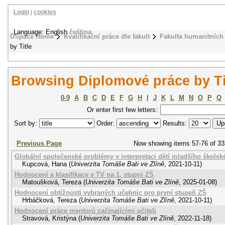
Login
|
cookies
Language: English
čeština
DSpace Home
Kvalifikační práce dle fakult
Fakulta humanitních 
by Title
Browsing Diplomové práce by Ti
0-9
A
B
C
D
E
F
G
H
I
J
K
L
M
N
O
P
Q
Or enter first few letters:
Sort by:
Order:
Results:
Previous Page
Now showing items 57-76 of 33
Globální společenské problémy v interpretaci dětí mladšího škols
Kupcová, Hana
(
Univerzita Tomáše Bati ve Zlíně
,
2021-10-11
)
Hodnocení a klasifikace v TV na 1. stupni ZŠ
Matoušková, Tereza
(
Univerzita Tomáše Bati ve Zlíně
,
2025-01-08
)
Hodnocení obtížnosti vybraných učebnic pro první stupeň ZŠ
Hrbáčková, Tereza
(
Univerzita Tomáše Bati ve Zlíně
,
2021-10-11
)
Hodnocení práce mentorů začínajícími učiteli
Stravová, Kristýna
(
Univerzita Tomáše Bati ve Zlíně
,
2022-11-18
)