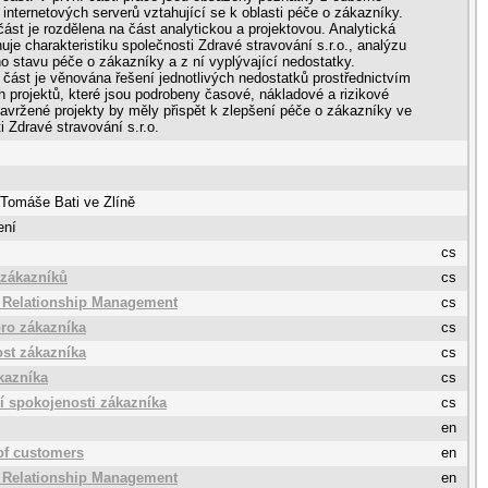
 a internetových serverů vztahující se k oblasti péče o zákazníky.
část je rozdělena na část analytickou a projektovou. Analytická
uje charakteristiku společnosti Zdravé stravování s.r.o., analýzu
 stavu péče o zákazníky a z ní vyplývající nedostatky.
část je věnována řešení jednotlivých nedostatků prostřednictvím
 projektů, které jsou podrobeny časové, nákladové a rizikové
avržené projekty by měly přispět k zlepšení péče o zákazníky ve
i Zdravé stravování s.r.o.
 Tomáše Bati ve Zlíně
ení
cs
 zákazníků
cs
 Relationship Management
cs
ro zákazníka
cs
st zákazníka
cs
kazníka
cs
 spokojenosti zákazníka
cs
en
of customers
en
 Relationship Management
en