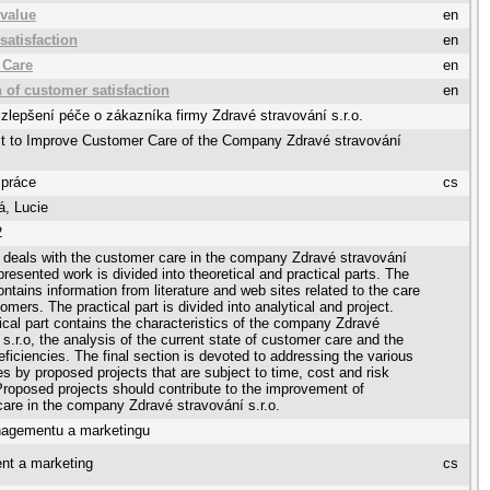
value
en
satisfaction
en
 Care
en
 of customer satisfaction
en
 zlepšení péče o zákazníka firmy Zdravé stravování s.r.o.
ct to Improve Customer Care of the Company Zdravé stravování
 práce
cs
, Lucie
2
 deals with the customer care in the company Zdravé stravování
presented work is divided into theoretical and practical parts. The
contains information from literature and web sites related to the care
omers. The practical part is divided into analytical and project.
ical part contains the characteristics of the company Zdravé
 s.r.o, the analysis of the current state of customer care and the
deficiencies. The final section is devoted to addressing the various
 by proposed projects that are subject to time, cost and risk
Proposed projects should contribute to the improvement of
are in the company Zdravé stravování s.r.o.
agementu a marketingu
t a marketing
cs