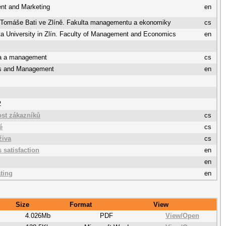
t and Marketing
en
a Tomáše Bati ve Zlíně. Fakulta managementu a ekonomiky
cs
a University in Zlín. Faculty of Management and Economics
en
a a management
cs
s and Management
en
2
st zákazníků
cs
é
cs
živa
cs
 satisfaction
en
en
ating
en
Size
Format
View
4.026Mb
PDF
View/
Open