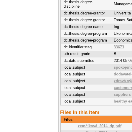
dc.thesis.degree-
Managemen
discipline
dc.thesis.degree-grantor
Univerzit
dc.thesis.degree-grantor
Tomas Bat
dc.thesis.degree-name
Ing.
dc.thesis.degree-program
Ekonomik
dc.thesis.degree-program
Economic
dc.identifier.stag
33673
utb.result.grade
B
dc.date.submitted
2014-05-0
local.subject
spokojeno
local.subject
dodavatel
local.subject
zdravá vý
local.subject
customers
local.subject
suppliers
local.subject
healthy e
Files in this item
Files
zemčíková_2014_dp.pdf