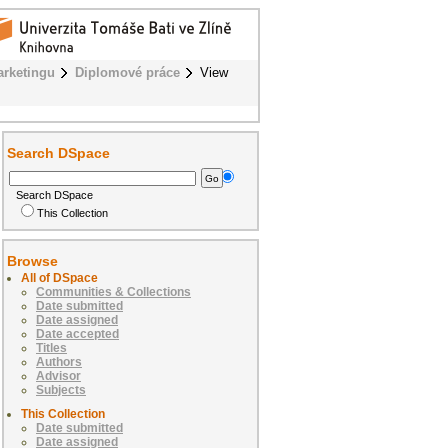
rketingu
Diplomové práce
View
Search DSpace
Search DSpace
This Collection
Browse
All of DSpace
Communities & Collections
Date submitted
Date assigned
Date accepted
Titles
Authors
Advisor
Subjects
This Collection
Date submitted
Date assigned