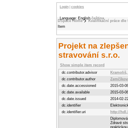
Login
|
cookies
Language: English
čeština
DSpace Home
Kvalifikační práce dle 
Item
Projekt na zlepše
stravování s.r.o.
Show simple item record
dc.contributor.advisor
Kramoliš,
dc.contributor.author
Zemčíkov
dc.date.accessioned
2015-03-0
dc.date.available
2015-03-0
dc.date.issued
2014-02-2
dc.identifier
Elektroni
dc.identifier.uri
http://hdl
Diplomová
Zdravé str
praktickou