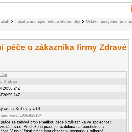
fakult
Fakulta managementu a ekonomiky
Ústav managementu a ma
ní péče o zákazníka firmy Zdravé
 Jan
á, Andrea
8T20:56:24Z
8T20:56:24Z
2
cký archiv Knihovny UTB
.handle.net/10563/28184
 práce se zabývá problematikou péče o zákazníka ve společnosti
avování s.r.o. Předložená práce je rozdělena na teoretickou a
 část. V první části práce jsou obsaženy poznatky z odborné