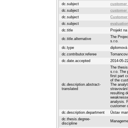
dc.subject
customer 
dc.subject
customer 
dc.subject
Customer
dc.subject
evaluation
dc.title
Projekt na
The Proje
dc.title.alternative
s.r.o.
dc.type
diplomová
dc.contributor.referee
Tomancová
dc.date.accepted
2014-05-2
The thesis
s.r.o. The 
first part 
of the cust
dc.description.abstract-
The analyt
translated
stravování
resulting 
weaknesses
analysis. 
customer c
dc.description.department
Ústav man
dc.thesis.degree-
Managemen
discipline