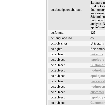
literatury
Praktická 
dc.description.abstract
část obsah
současného
Závěrečná 
navržených
analýze. N
společnost
dc.format
127
dc.language.iso
cs
dc.publisher
Univerzita
dc.rights
Bez omez
dc.subject
zákazník
dc.subject
typologie
dc.subject
Customer
dc.subject
hodnota p
dc.subject
spokojeno
dc.subject
péče o zá
dc.subject
hodnocení
dc.subject
customer
dc.subject
typology 
dc.subject
Customer