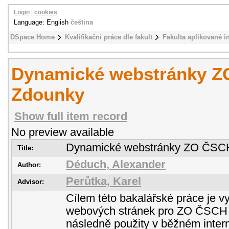
Login
|
cookies
Language: English
čeština
DSpace Home
Kvalifikační práce dle fakult
Fakulta aplikované i
Dynamické webstránky 
Zdounky
Show full item record
No preview available
Dynamické webstránky ZO ČSC
Title:
Déduch, Alexander
Author:
Perůtka, Karel
Advisor:
Cílem této bakalářské práce je 
webových stránek pro ZO ČSCH 
následně použity v běžném inter