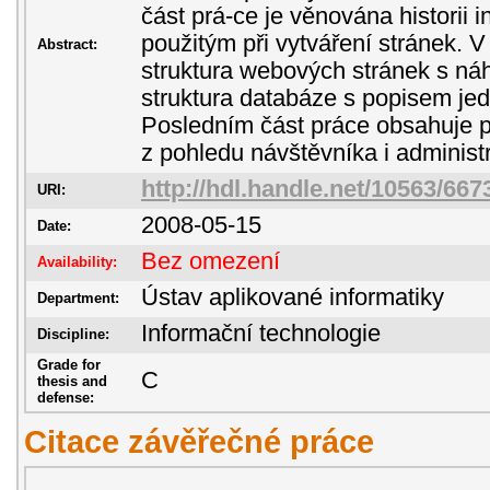
část prá-ce je věnována historii 
použitým při vytváření stránek. V
Abstract:
struktura webových stránek s ná
struktura databáze s popisem jed
Posledním část práce obsahuje 
z pohledu návštěvníka i administr
http://hdl.handle.net/10563/667
URI:
2008-05-15
Date:
Bez omezení
Availability:
Ústav aplikované informatiky
Department:
Informační technologie
Discipline:
Grade for
C
thesis and
defense:
Citace závěřečné práce