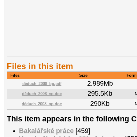
Files in this item
Files
Size
Form
2.989Mb
déduch_2008_bp.pdf
295.5Kb
déduch_2008_vp.doc
M
290Kb
déduch_2008_op.doc
M
This item appears in the following C
Bakalářské práce
[459]