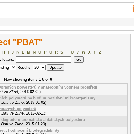
ect "PBAT"
H
I
J
K
L
M
N
O
P
Q
R
S
T
U
V
W
X
Y
Z
w letters:
Results:
Now showing items 1-8 of 8
vybraných polyesterů v anaerobním vodném prostředí
i ve Zlíně
,
2016-02-02
)
lních polymerů na biofilm pozitivní mikroorganizmy
 Bati ve Zlíně
,
2019-01-02
)
vybraných polyesterů
 Bati ve Zlíně
,
2012-02-13
)
h degradérů aromaticko-alifatických polyesterů
Bati ve Zlíně
,
2015-01-20
)
teru: hodnocení biodegradability