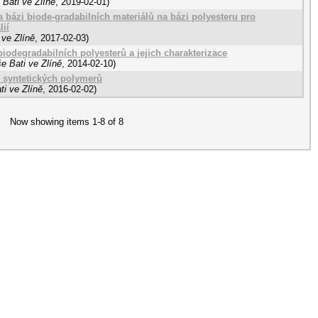
Bati ve Zlíně
,
2019-02-01
)
a bázi biode-gradabilních materiálů na bázi polyesteru pro
ií
 ve Zlíně
,
2017-02-03
)
biodegradabilních polyesterů a jejich charakterizace
e Bati ve Zlíně
,
2014-02-10
)
 syntetických polymerů
i ve Zlíně
,
2016-02-02
)
Now showing items 1-8 of 8