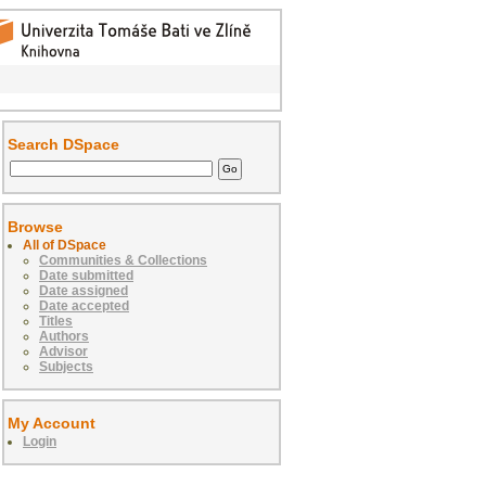
Search DSpace
Browse
All of DSpace
Communities & Collections
Date submitted
Date assigned
Date accepted
Titles
Authors
Advisor
Subjects
My Account
Login