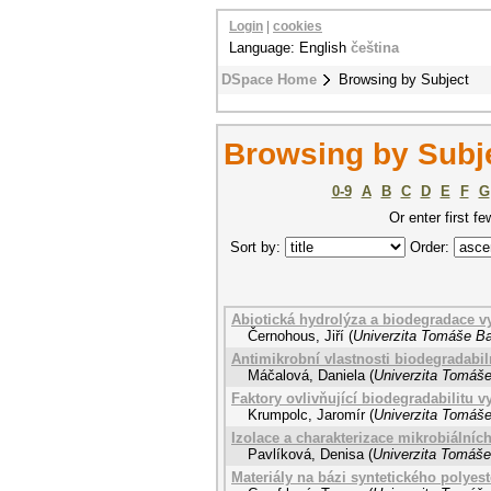
Login
|
cookies
Language: English
čeština
DSpace Home
Browsing by Subject
Browsing by Subj
0-9
A
B
C
D
E
F
G
Or enter first fe
Sort by:
Order:
Abiotická hydrolýza a biodegradace 
Černohous, Jiří
(
Univerzita Tomáše Bat
Antimikrobní vlastnosti biodegradabi
Máčalová, Daniela
(
Univerzita Tomáše
Faktory ovlivňující biodegradabilitu 
Krumpolc, Jaromír
(
Univerzita Tomáše
Izolace a charakterizace mikrobiálníc
Pavlíková, Denisa
(
Univerzita Tomáše 
Materiály na bázi syntetického polyes