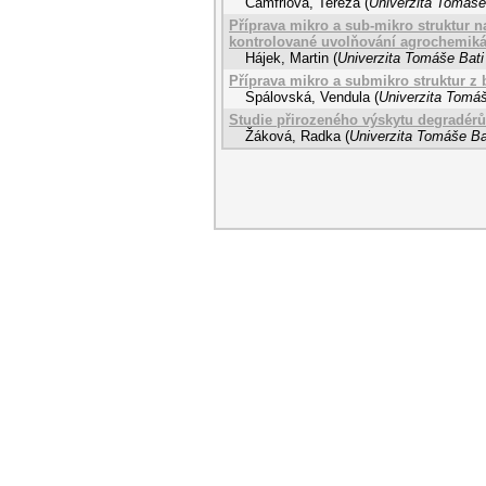
Camfrlová, Tereza
(
Univerzita Tomáše 
Příprava mikro a sub-mikro struktur n
kontrolované uvolňování agrochemikál
Hájek, Martin
(
Univerzita Tomáše Bati
Příprava mikro a submikro struktur z 
Spálovská, Vendula
(
Univerzita Tomáš
Studie přirozeného výskytu degradérů
Žáková, Radka
(
Univerzita Tomáše Bat