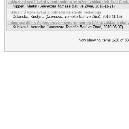
Inkluzivní vzdělávání v regionálním sdružení základních škol Cirs
Nippert, Martin
(
Univerzita Tomáše Bati ve Zlíně
,
2018-11-21
)
Inkluzivní vzdělávání z pohledu asistentů pedagoga
Dolanská, Kristýna
(
Univerzita Tomáše Bati ve Zlíně
,
2018-11-15
)
Integrace dětí s Aspergerovým syndromem do běžné základní škol
Kubíková, Veronika
(
Univerzita Tomáše Bati ve Zlíně
,
2010-05-07
)
Now showing items 1-20 of 83