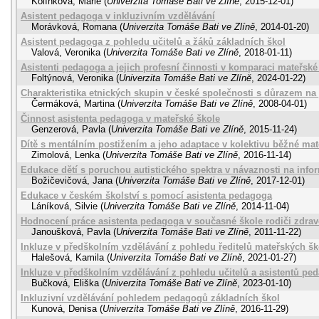
Kolínková, Marie
(
Univerzita Tomáše Bati ve Zlíně
,
2015-12-01
)
Asistent pedagoga v inkluzivním vzdělávání
Morávková, Romana
(
Univerzita Tomáše Bati ve Zlíně
,
2014-01-20
)
Asistent pedagoga z pohledu učitelů a žáků základních škol
Valová, Veronika
(
Univerzita Tomáše Bati ve Zlíně
,
2018-01-11
)
Asistenti pedagoga a jejich profesní činnosti v komparaci mateřské
Foltýnová, Veronika
(
Univerzita Tomáše Bati ve Zlíně
,
2024-01-22
)
Charakteristika etnických skupin v české společnosti s důrazem na 
Čermáková, Martina
(
Univerzita Tomáše Bati ve Zlíně
,
2008-04-01
)
Činnost asistenta pedagoga v mateřské škole
Genzerová, Pavla
(
Univerzita Tomáše Bati ve Zlíně
,
2015-11-24
)
Dítě s mentálním postižením a jeho adaptace v kolektivu běžné mat
Zimolová, Lenka
(
Univerzita Tomáše Bati ve Zlíně
,
2016-11-14
)
Edukace dětí s poruchou autistického spektra v návaznosti na inf
Božičevičová, Jana
(
Univerzita Tomáše Bati ve Zlíně
,
2017-12-01
)
Edukace v českém školství s pomocí asistenta pedagoga
Láníková, Silvie
(
Univerzita Tomáše Bati ve Zlíně
,
2014-11-04
)
Hodnocení práce asistenta pedagoga v současné škole rodiči zdra
Janoušková, Pavla
(
Univerzita Tomáše Bati ve Zlíně
,
2011-11-22
)
Inkluze v předškolním vzdělávání z pohledu ředitelů mateřských šk
Halešová, Kamila
(
Univerzita Tomáše Bati ve Zlíně
,
2021-01-27
)
Inkluze v předškolním vzdělávání z pohledu učitelů a asistentů pe
Bučková, Eliška
(
Univerzita Tomáše Bati ve Zlíně
,
2023-01-10
)
Inkluzivní vzdělávání pohledem pedagogů základních škol
Kunová, Denisa
(
Univerzita Tomáše Bati ve Zlíně
,
2016-11-29
)