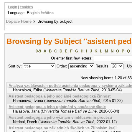
Login
|
cookies
Language: English
čeština
DSpace Home
Browsing by Subject
Browsing by Subject "asistent pe
0-9
A
B
C
D
E
F
G
H
I
J
K
L
M
N
O
P
Q
Or enter first few letters:
Sort by:
Order:
Results:
Now showing items 1-20 of 83
Analýza vzdělávacích potřeb asistenta pedagoga v systému základn
Hanzalová, Erika
(
Univerzita Tomáše Bati ve Zlíně
,
2010-05-04
)
Asistent pedagoga a jeho sociálně pedagogická činnost
Hamanová, Ivana
(
Univerzita Tomáše Bati ve Zlíně
,
2015-01-23
)
Asistent pedagoga a jeho uplatnění v současné škole
Halašová, Jana
(
Univerzita Tomáše Bati ve Zlíně
,
2010-05-04
)
Asistent pedagoga a jeho význam v inkluzivním procesu
Nedbal, Darek
(
Univerzita Tomáše Bati ve Zlíně
,
2022-01-12
)
Asistent pedagoga na základních školách ve Zlínském kraji