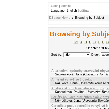
Login
|
cookies
Language: English
čeština
DSpace Home
Browsing by Subject
Browsing by Subjec
0-9
A
B
C
D
E
F
G
Or enter first fe
Sort by:
Order:
Alternativní způsoby stravování obyva
Soukeníková, Jana
(
Univerzita Tomáše
Amarant ve výživě člověka.
Kazíková, Hana
(
Univerzita Tomáše Ba
Analýza školních vzdělávacích progra
Kohoutková, Pavlína
(
Univerzita Tomá
Bariéry aplikace nutričních škál v pr
Němečková, Jana
(
Univerzita Tomáše 
Cereálie a pseudocereálie ve výživě č