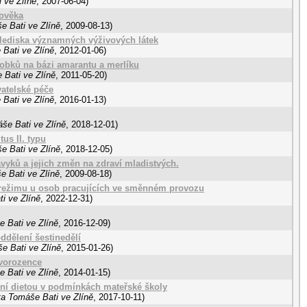
 ve Zlíně
,
2007-06-04
)
lověka
e Bati ve Zlíně
,
2009-08-13
)
 hlediska významných výživových látek
 Bati ve Zlíně
,
2012-01-06
)
obků na bázi amarantu a merlíku
 Bati ve Zlíně
,
2011-05-20
)
vatelské péče
 Bati ve Zlíně
,
2016-01-13
)
še Bati ve Zlíně
,
2018-12-01
)
tus II. typu
e Bati ve Zlíně
,
2018-12-05
)
yků a jejich změn na zdraví mladistvých.
e Bati ve Zlíně
,
2009-08-18
)
 režimu u osob pracujících ve směnném provozu
i ve Zlíně
,
2022-12-31
)
e Bati ve Zlíně
,
2016-12-09
)
ddělení šestinedělí
e Bati ve Zlíně
,
2015-01-26
)
ovorozence
e Bati ve Zlíně
,
2014-01-15
)
ční dietou v podmínkách mateřské školy
ta Tomáše Bati ve Zlíně
,
2017-10-11
)