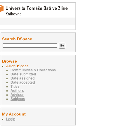
Search DSpace
Browse
All of DSpace
Communities & Collections
Date submitted
Date assigned
Date accepted
Titles
Authors
Advisor
Subjects
My Account
Login