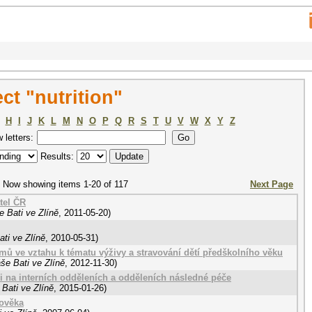
t "nutrition"
H
I
J
K
L
M
N
O
P
Q
R
S
T
U
V
W
X
Y
Z
w letters:
Results:
Now showing items 1-20 of 117
Next Page
tel ČR
 Bati ve Zlíně
,
2011-05-20
)
ti ve Zlíně
,
2010-05-31
)
mů ve vztahu k tématu výživy a stravování dětí předškolního věku
še Bati ve Zlíně
,
2012-11-30
)
axi na interních odděleních a odděleních následné péče
Bati ve Zlíně
,
2015-01-26
)
lověka