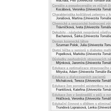
Machala, Petr
(
Univerzita Tomáše Bati
Cereálie a pseudocereálie ve výživě č
Kocábová, Veronika
(
Univerzita Tomáš
Charakteristika košťálové zeleniny z
Jonášová, Martina
(
Univerzita Tomáše
Chemické a senzorické hodnocení výr
Trávníčková, Iveta
(
Univerzita Tomáše
Dekubity - následek nesprávné ošetřo
Bachanová, Šárka
(
Univerzita Tomáše
Design kojenecké láhve
Szurman Polok, Julia
(
Univerzita Tomá
Dietní léčba u seniorů s diabetes melli
Popelková, Markéta
(
Univerzita Tomáš
Důsledky nevhodných stravovacích náv
Mlýnková, Jaromíra
(
Univerzita Tomáš
Edukace a optimalizace stravovacího
Mityska, Adam
(
Univerzita Tomáše Bat
Edukace u dialyzovaných pacientů
Michalcová, Tereza
(
Univerzita Tomáš
Edukace žen porodní asistentkou na o
Františová, Kateřina
(
Univerzita Tomáš
Edukace žen v šestinedělí v péči o n
Hráčková, Veronika
(
Univerzita Tomáš
Edukační činnost s dítětem s elimina
Trundová Lopraisová, Lenka
(
Univerzi