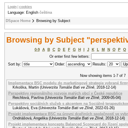
Login
|
cookies
Language: English
čeština
DSpace Home
Browsing by Subject
Browsing by Subject "perspekti
0-9
A
B
C
D
E
F
G
H
I
J
K
L
M
N
O
P
Q
Or enter first few letters:
Sort by:
Order:
Results:
Now showing items 1-7 of 7
Implementace BSC modelu do marketingové strategie vybrané firm
Krkoška, Martin
(
Univerzita Tomáše Bati ve Zlíně
,
2018-12-14
)
Perspektivy regionálního rozvoje malých obcí v České republice
Reichlová, Pavlína
(
Univerzita Tomáše Bati ve Zlíně
,
2009-05-04
)
Perspektivy sociálních služeb s akcentem na Sociálně terapeuticko
Lukášová, Eva
(
Univerzita Tomáše Bati ve Zlíně
,
2022-01-26
)
Projekt implementace BSC na úrovni dceřiných společností ve vybr
Ondriášová, Angelika
(
Univerzita Tomáše Bati ve Zlíně
,
2018-12-14
)
Projekt implementace konceptu Balanced Scorecard do řízení spol