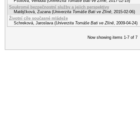
Psotová, Vendula
(
Univerzita Tomáše Bati ve Zlíně
,
2017-12-15
)
Soukromé bezpečnostní služby a jejich perspektivy
Matějčková, Zuzana
(
Univerzita Tomáše Bati ve Zlíně
,
2015-02-06
)
Životní cíle současné mládeže
Schreková, Jaroslava
(
Univerzita Tomáše Bati ve Zlíně
,
2009-04-24
)
Now showing items 1-7 of 7