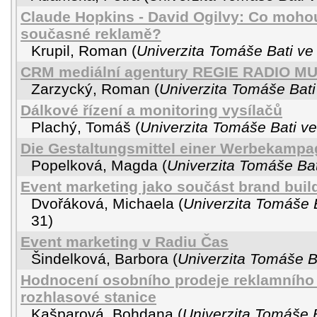
Claude Hopkins - David Ogilvy: Co mohou 
současné reklamě?
Krupil, Roman
(
Univerzita Tomáše Bati ve 
CRM mediální agentury REGIE RADIO MU
Zarzycký, Roman
(
Univerzita Tomáše Bati
Dálkové řízení a monitoring vysílačů
Plachý, Tomáš
(
Univerzita Tomáše Bati ve
Die Gestaltungsmittel einer Werbekamp
Popelková, Magda
(
Univerzita Tomáše Bat
Event marketing jako součást brand bui
Dvořáková, Michaela
(
Univerzita Tomáše B
31
)
Event marketing v Radiu Čas
Šindelková, Barbora
(
Univerzita Tomáše Ba
Hodnocení osobního prodeje reklamníh
rozhlasové stanice
Kašparová, Bohdana
(
Univerzita Tomáše B