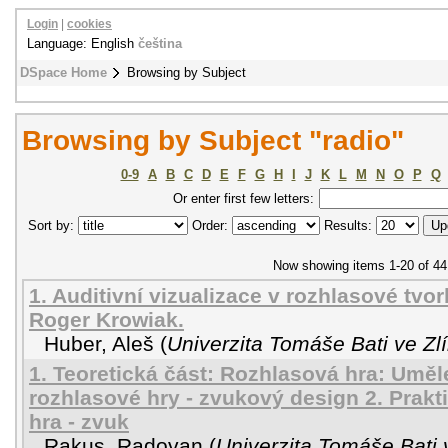
Login
|
cookies
Language: English
čeština
DSpace Home
Browsing by Subject
Browsing by Subject "radio"
0-9
A
B
C
D
E
F
G
H
I
J
K
L
M
N
O
P
Q
Or enter first few letters:
Sort by:
Order:
Results:
Now showing items 1-20 of 44
1. Auditivní vizualizace v rozhlasové tvo
Roger Krowiak.
Huber, Aleš
(
Univerzita Tomáše Bati ve Zl
1. Teoretická část: Rozhlasová hra: Uměle
rozhlasové hry - zvukový design 2. Prakt
hra - zvuk
Rakus, Radovan
(
Univerzita Tomáše Bati 