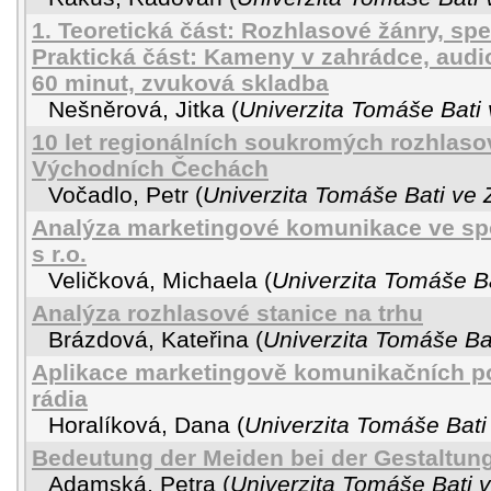
1. Teoretická část: Rozhlasové žánry, spe
Praktická část: Kameny v zahrádce, audio
60 minut, zvuková skladba
Nešněrová, Jitka
(
Univerzita Tomáše Bati 
10 let regionálních soukromých rozhlaso
Východních Čechách
Vočadlo, Petr
(
Univerzita Tomáše Bati ve 
Analýza marketingové komunikace ve spo
s r.o.
Veličková, Michaela
(
Univerzita Tomáše Ba
Analýza rozhlasové stanice na trhu
Brázdová, Kateřina
(
Univerzita Tomáše Bat
Aplikace marketingově komunikačních po
rádia
Horalíková, Dana
(
Univerzita Tomáše Bati
Bedeutung der Meiden bei der Gestaltun
Adamská, Petra
(
Univerzita Tomáše Bati v