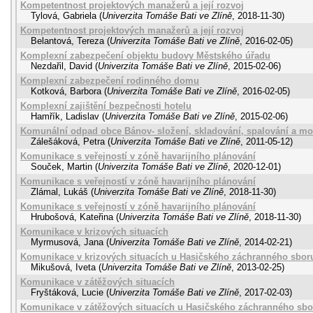
Kompetentnost projektových manažerů a její rozvoj
Tylová, Gabriela
(
Univerzita Tomáše Bati ve Zlíně
,
2018-11-30
)
Kompetentnost projektových manažerů a její rozvoj
Belantová, Tereza
(
Univerzita Tomáše Bati ve Zlíně
,
2016-02-05
)
Komplexní zabezpečení objektu budovy Městského úřadu
Nezdařil, David
(
Univerzita Tomáše Bati ve Zlíně
,
2015-02-06
)
Komplexní zabezpečení rodinného domu
Kotková, Barbora
(
Univerzita Tomáše Bati ve Zlíně
,
2016-02-05
)
Komplexní zajištění bezpečnosti hotelu
Hamřík, Ladislav
(
Univerzita Tomáše Bati ve Zlíně
,
2015-02-06
)
Komunální odpad obce Bánov- složení, skladování, spalování a mož
Zálešáková, Petra
(
Univerzita Tomáše Bati ve Zlíně
,
2011-05-12
)
Komunikace s veřejností v zóně havarijního plánování
Souček, Martin
(
Univerzita Tomáše Bati ve Zlíně
,
2020-12-01
)
Komunikace s veřejností v zóně havarijního plánování
Zlámal, Lukáš
(
Univerzita Tomáše Bati ve Zlíně
,
2018-11-30
)
Komunikace s veřejností v zóně havarijního plánování
Hrubošová, Kateřina
(
Univerzita Tomáše Bati ve Zlíně
,
2018-11-30
)
Komunikace v krizových situacích
Myrmusová, Jana
(
Univerzita Tomáše Bati ve Zlíně
,
2014-02-21
)
Komunikace v krizových situacích u Hasičského záchranného sboru
Mikušová, Iveta
(
Univerzita Tomáše Bati ve Zlíně
,
2013-02-25
)
Komunikace v zátěžových situacích
Fryštáková, Lucie
(
Univerzita Tomáše Bati ve Zlíně
,
2017-02-03
)
Komunikace v zátěžových situacích u Hasičského záchranného sbor