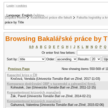
Login
|
cookies
Language: English
čeština
DSpace Home
Kvalifikační práce dle fakult
Fakulta logistiky a k
práce by Title
Browsing Bakalářské práce by Ti
0-9
A
B
C
D
E
F
G
H
I
J
K
L
M
N
O
P
Q
Or enter first few letters:
Sort by:
Order:
Results:
Previous Page
Now showing items 550-569 of 1
Kapacitní krize v ČR
Kročová, Vendula
(
Univerzita Tomáše Bati ve Zlíně
,
2017-11-03
)
Komparace dodržování OBP v tuzemské a zahraniční firmě.
Kohoutek, Jan
(
Univerzita Tomáše Bati ve Zlíně
,
2011-12-15
)
Kompetentnost krizových manažerů
Žák, Pavel
(
Univerzita Tomáše Bati ve Zlíně
,
2014-02-21
)
Kompetentnost krizových manažerů
Gahurová, Valentina
(
Univerzita Tomáše Bati ve Zlíně
,
2015-02-06
)