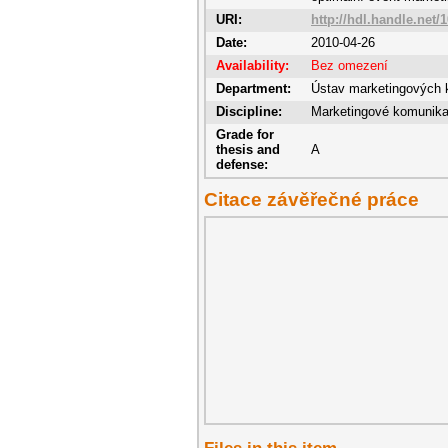
URI:
http://hdl.handle.net/
Date:
2010-04-26
Availability:
Bez omezení
Department:
Ústav marketingových 
Discipline:
Marketingové komunik
Grade for
thesis and
A
defense:
Citace závěřečné práce