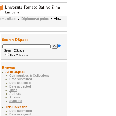
komunikací
Diplomové práce
View
Search DSpace
Search DSpace
This Collection
Browse
All of DSpace
Communities & Collections
Date submitted
Date assigned
Date accepted
Titles
Authors
Advisor
Subjects
This Collection
Date submitted
Date assigned