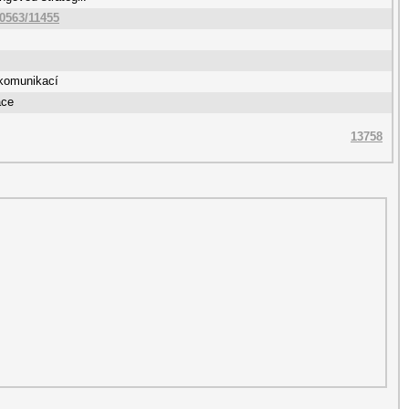
10563/11455
komunikací
ace
13758