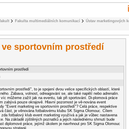
fakult
Fakulta multimediálních komunikací
Ústav marketingových 
 ve sportovním prostředí
rtovním prostředí
a
rtovním prostředí", to je spojení dvou velice specifických oblastí, které
ného. Zábava, volnost, odreagování se, ale také napětí nebo adrenalin.
víc můžeme zažít jak na eventu, tak při sportování. Di-plomová práce
m zabývá pouze okrajově. Hlavní pozornost je vě-nována event
edy "Event marketing ve sportovním prostředí"? Celá práce, respektive
ktová část, je věnována fotbalovému klubu SK Sigma Olomouc. Cílem
tit, zda fotbalový klub event marketing využívá a jak je vůbec nastavena
e. Na základě zjištěných poznatků a jejich následnému shrnutí bude
ást diplomové práce, jejímž úkolem je navrhnout pro SK Sigma Olomouc
ngovou strategii.