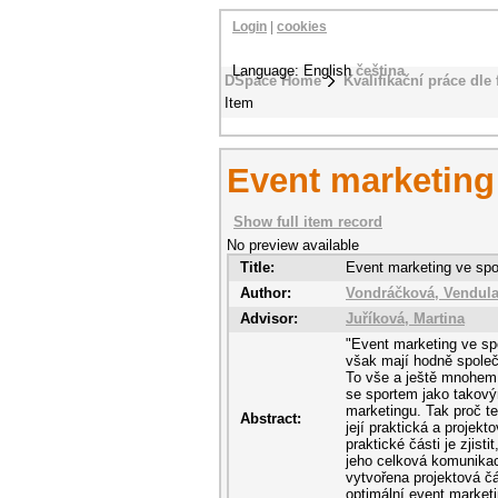
Login
|
cookies
Language: English
čeština
DSpace Home
Kvalifikační práce dle 
Item
Event marketing
Show full item record
No preview available
Title:
Event marketing ve spo
Author:
Vondráčková, Vendul
Advisor:
Juříková, Martina
"Event marketing ve spo
však mají hodně společ
To vše a ještě mnohem 
se sportem jako takový
marketingu. Tak proč t
Abstract:
její praktická a proje
praktické části je zjis
jeho celková komunikac
vytvořena projektová č
optimální event marketi