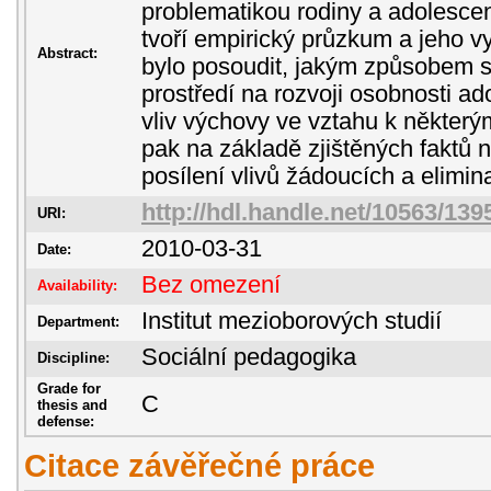
problematikou rodiny a adolescenc
tvoří empirický průzkum a jeho 
Abstract:
bylo posoudit, jakým způsobem se
prostředí na rozvoji osobnosti a
vliv výchovy ve vztahu k některý
pak na základě zjištěných faktů 
posílení vlivů žádoucích a elimin
http://hdl.handle.net/10563/139
URI:
2010-03-31
Date:
Bez omezení
Availability:
Institut mezioborových studií
Department:
Sociální pedagogika
Discipline:
Grade for
C
thesis and
defense:
Citace závěřečné práce