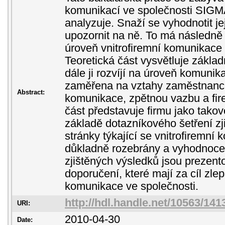
komunikací ve společnosti SIGM
analyzuje. Snaží se vyhodnotit jej
upozornit na ně. To má následně 
úroveň vnitrofiremní komunikace 
Teoretická část vysvětluje zákla
dále ji rozvíjí na úroveň komunika
zaměřena na vztahy zaměstnanců,
Abstract:
komunikace, zpětnou vazbu a fire
část představuje firmu jako tako
základě dotazníkového šetření zji
stránky týkající se vnitrofiremní
důkladně rozebrány a vyhodnoce
zjištěných výsledků jsou prezent
doporučení, které mají za cíl zlep
komunikace ve společnosti.
http://hdl.handle.net/10563/141
URI:
2010-04-30
Date: