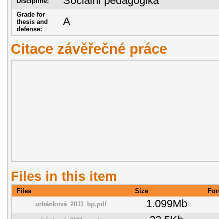
Sociální pedagogika
Discipline:
Grade for
A
thesis and
defense:
Citace závěřečné práce
Files in this item
Files
Size
For
1.099Mb
urbánková_2011_bp.pdf