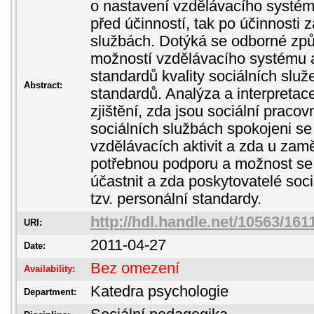
o nastavení vzdělávacího systému
před účinností, tak po účinnosti 
službách. Dotýká se odborné způs
možností vzdělávacího systému a
standardů kvality sociálních služ
Abstract:
standardů. Analýza a interpretac
zjištění, zda jsou sociální pracov
sociálních službách spokojeni se
vzdělávacích aktivit a zda u zam
potřebnou podporu a možnost se 
účastnit a zda poskytovatelé soci
tzv. personální standardy.
http://hdl.handle.net/10563/161
URI:
2011-04-27
Date:
Bez omezení
Availability:
Katedra psychologie
Department: