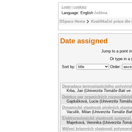
Login
|
cookies
Language: English
čeština
DSpace Home
Kvalifikační práce dle 
Date assigned
Jump to a point in
Or type in a
Sort by:
Order:
Degradace termoplastického polyvinyl
Krba, Jan
(
Univerzita Tomáše Bati ve 
Detekce par organických rozpouštědel
Gajdušková, Lucie
(
Univerzita Tomáše
Dynamické vlastnosti plněných elast
Vaculík, Milan
(
Univerzita Tomáše Bati
Elektroreologické vlastnosti suspenzí
Majerková, Veronika
(
Univerzita Tomáš
Měření krípových vlastností polymern