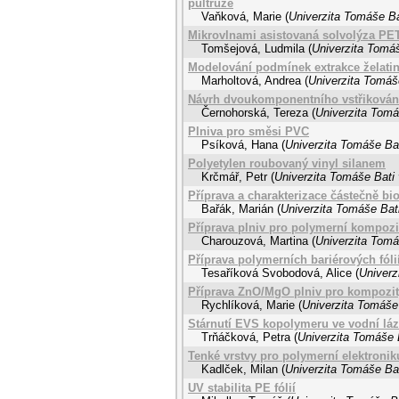
pultruze
Vaňková, Marie
(
Univerzita Tomáše Ba
Mikrovlnami asistovaná solvolýza PE
Tomšejová, Ludmila
(
Univerzita Tomáš
Modelování podmínek extrakce želatin
Marholtová, Andrea
(
Univerzita Tomáše
Návrh dvoukomponentního vstřikován
Černohorská, Tereza
(
Univerzita Tomá
Plniva pro směsi PVC
Psíková, Hana
(
Univerzita Tomáše Bat
Polyetylen roubovaný vinyl silanem
Krčmář, Petr
(
Univerzita Tomáše Bati 
Příprava a charakterizace částečně bi
Bařák, Marián
(
Univerzita Tomáše Bati
Příprava plniv pro polymerní kompozi
Charouzová, Martina
(
Univerzita Tomá
Příprava polymerních bariérových fóli
Tesaříková Svobodová, Alice
(
Univerz
Příprava ZnO/MgO plniv pro kompozi
Rychlíková, Marie
(
Univerzita Tomáše 
Stárnutí EVS kopolymeru ve vodní láz
Trňáčková, Petra
(
Univerzita Tomáše B
Tenké vrstvy pro polymerní elektronik
Kadlček, Milan
(
Univerzita Tomáše Bat
UV stabilita PE fólií