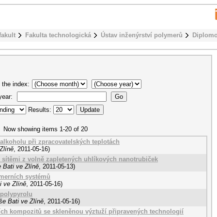
fakult
Fakulta technologická
Ústav inženýrství polymerů
Diplomo
 the index:
 year:
Results:
Now showing items 1-20 of 20
alkoholu při zpracovatelských teplotách
Zlíně
,
2011-05-16
)
 sítěmi z volně zapletených uhlíkových nanotrubiček
 Bati ve Zlíně
,
2011-05-13
)
omerních systémů
 ve Zlíně
,
2011-05-16
)
 polypyrolu
e Bati ve Zlíně
,
2011-05-16
)
ích kompozitů se skleněnou výztuží připravených technologií