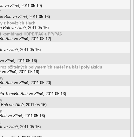
ti ve Zlíně
,
2011-05-19
)
T
e Bati ve Zlíně
,
2011-05-16
)
y z hovězích šlach.
 Bati ve Zlíně
,
2011-05-16
)
í kombinací HDPE/PA6 a PP/PA6
še Bati ve Zlíně
,
2011-08-12
)
i ve Zlíně
,
2011-05-16
)
ve Zlíně
,
2011-05-16
)
orozložitelných polymerních směsí na bázi polylaktidu
 ve Zlíně
,
2011-05-16
)
ty
še Bati ve Zlíně
,
2011-05-20
)
í
ita Tomáše Bati ve Zlíně
,
2011-05-13
)
ty
Bati ve Zlíně
,
2011-05-16
)
ni
ati ve Zlíně
,
2011-05-16
)
u
i ve Zlíně
,
2011-05-16
)