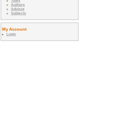
Titles
Authors
Advisor
Subjects
My Account
Login