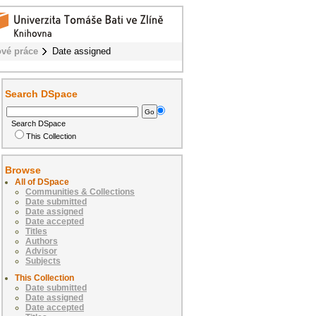
vé práce
Date assigned
Search DSpace
Search DSpace
This Collection
Browse
All of DSpace
Communities & Collections
Date submitted
Date assigned
Date accepted
Titles
Authors
Advisor
Subjects
This Collection
Date submitted
Date assigned
Date accepted