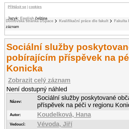
Přihlásit se
|
cookies
Jazyk:
English
čeština
Domovská stránka DSpace
Kvalifikační práce dle fakult
Fakulta 
záznam
Sociální služby poskytova
pobírajícím příspěvek na pé
Konicka
Zobrazit celý záznam
Není dostupný náhled
Sociální služby poskytované obč
Název:
příspěvek na péči v regionu Kon
Koudelková, Hana
Autor:
Vévoda, Jiří
Vedoucí: