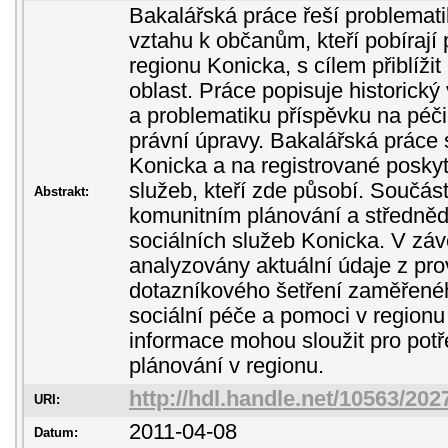
Bakalářská práce řeší problemati
vztahu k občanům, kteří pobírají 
regionu Konicka, s cílem přiblížit
oblast. Práce popisuje historický
a problematiku příspěvku na péči 
právní úpravy. Bakalářská práce
Konicka a na registrované poskyt
služeb, kteří zde působí. Součást
Abstrakt:
komunitním plánování a středně
sociálních služeb Konicka. V záv
analyzovány aktuální údaje z pr
dotazníkového šetření zaměřené
sociální péče a pomoci v regionu
informace mohou sloužit pro pot
plánování v regionu.
http://hdl.handle.net/10563/202
URI:
2011-04-08
Datum: