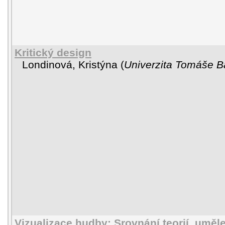
Kritický design
Londinová, Kristýna
(
Univerzita Tomáše Ba
Vizualizace hudby: Srovnání teorií, uměl