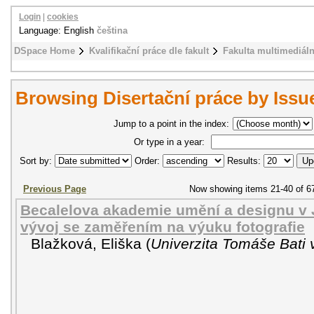
Login
|
cookies
Language: English
čeština
DSpace Home
Kvalifikační práce dle fakult
Fakulta multimediál
Browsing Disertační práce by Issu
Jump to a point in the index:
Or type in a year:
Sort by:
Order:
Results:
Previous Page
Now showing items 21-40 of 6
Becalelova akademie umění a designu v 
vývoj se zaměřením na výuku fotografie
Blažková, Eliška
(
Univerzita Tomáše Bati 