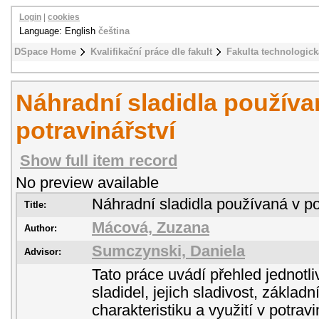
Login
|
cookies
Language: English
čeština
DSpace Home
Kvalifikační práce dle fakult
Fakulta technologick
Náhradní sladidla používa
potravinářství
Show full item record
No preview available
Náhradní sladidla používaná v po
Title:
Mácová, Zuzana
Author:
Sumczynski, Daniela
Advisor:
Tato práce uvádí přehled jednotl
sladidel, jejich sladivost, základ
charakteristiku a využití v potrav