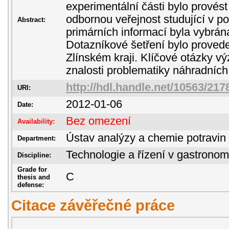
experimentální části bylo prové
odbornou veřejnost studující v p
Abstract:
primárních informací byla vybrá
Dotazníkové šetření bylo prove
Zlínském kraji. Klíčové otázky 
znalosti problematiky náhradních 
http://hdl.handle.net/10563/217
URI:
2012-01-06
Date:
Bez omezení
Availability:
Ústav analýzy a chemie potravin
Department:
Technologie a řízení v gastronom
Discipline:
Grade for
C
thesis and
defense:
Citace závěřečné práce