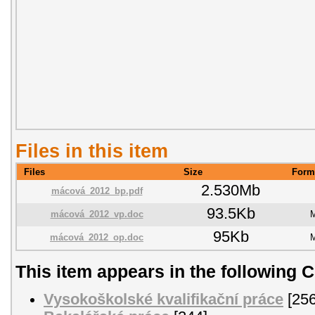
Files in this item
Files
Size
Form
2.530Mb
mácová_2012_bp.pdf
93.5Kb
mácová_2012_vp.doc
M
95Kb
mácová_2012_op.doc
M
This item appears in the following C
Vysokoškolské kvalifikační práce
[256