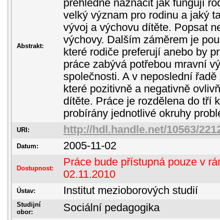
přehledně naznačit jak fungují ro
velký význam pro rodinu a jaký 
vývoj a výchovu dítěte. Popsat n
výchovy. Dalším záměrem je pouk
Abstrakt:
které rodiče preferují anebo by p
práce zabývá potřebou mravní v
společnosti. A v neposlední řadě 
které pozitivně a negativně ovliv
dítěte. Práce je rozdělena do tří k
probírány jednotlivé okruhy probl
http://hdl.handle.net/10563/221
URI:
2005-11-02
Datum:
Práce bude přístupná pouze v rám
Dostupnost:
02.11.2010
Institut mezioborových studií
Ústav:
Studijní
Sociální pedagogika
obor: