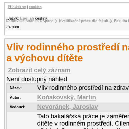
Přihlásit se
|
cookies
Jazyk:
English
čeština
Domovská stránka DSpace
Kvalifikační práce dle fakult
Fakulta 
záznam
Vliv rodinného prostředí n
a výchovu dítěte
Zobrazit celý záznam
Není dostupný náhled
Vliv rodinného prostředí na zdrav
Název:
Koňakovský, Martin
Autor:
Nevoránek, Jaroslav
Vedoucí:
Tato bakalářská práce je zaměře
dítěte v rodinném prostředí. Cíl