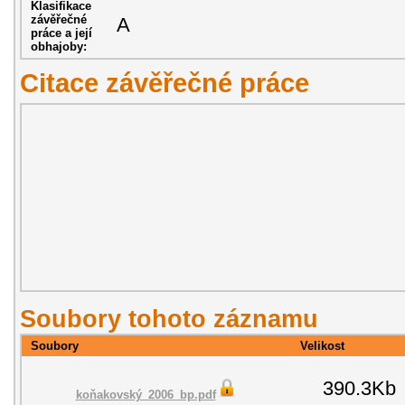
Klasifikace
závěřečné
A
práce a její
obhajoby:
Citace závěřečné práce
Soubory tohoto záznamu
Soubory
Velikost
390.3Kb
koňakovský_2006_bp.pdf