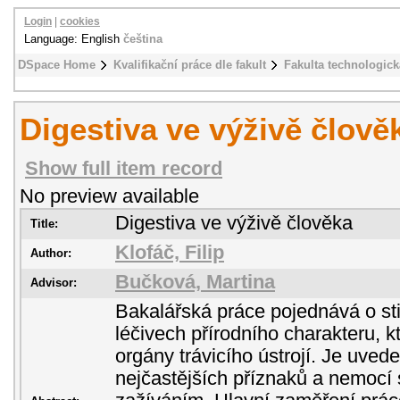
Login
|
cookies
Language: English
čeština
DSpace Home
Kvalifikační práce dle fakult
Fakulta technologick
Digestiva ve výživě člově
Show full item record
No preview available
Digestiva ve výživě člověka
Title:
Klofáč, Filip
Author:
Bučková, Martina
Advisor:
Bakalářská práce pojednává o st
léčivech přírodního charakteru, kt
orgány trávicího ústrojí. Je uve
nejčastějších příznaků a nemocí 