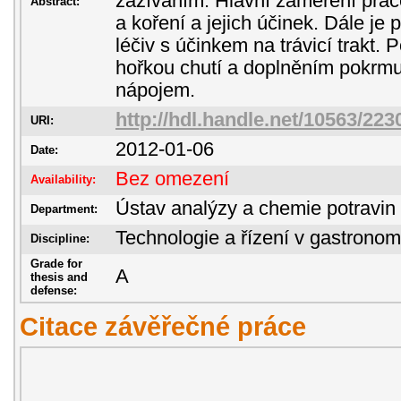
zažíváním. Hlavní zaměření prác
Abstract:
a koření a jejich účinek. Dále je
léčiv s účinkem na trávicí trakt.
hořkou chutí a doplněním pokrm
nápojem.
http://hdl.handle.net/10563/223
URI:
2012-01-06
Date:
Bez omezení
Availability:
Ústav analýzy a chemie potravin
Department:
Technologie a řízení v gastronom
Discipline:
Grade for
A
thesis and
defense:
Citace závěřečné práce