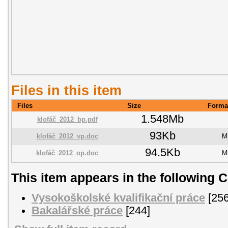
Files in this item
Files
Size
Forma
1.548Mb
klofáč_2012_bp.pdf
93Kb
klofáč_2012_vp.doc
M
94.5Kb
klofáč_2012_op.doc
M
This item appears in the following C
Vysokoškolské kvalifikační práce
[256
Bakalářské práce
[244]