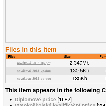
Files in this item
Files
Size
For
2.349Mb
nováková_2013_dp.pdf
130.5Kb
nováková_2013_vp.doc
135Kb
nováková_2013_op.doc
This item appears in the following C
Diplomové práce
[1682]
Vysokoškolské kvalifikační práce
[256