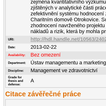
zejména kvantitativního výzkumu
zjištěných v analytické části prác
zefektivnění systému hodnocení
Charitním domově Otrokovice. Sou
zhodnocení navrženého projektu 
nákladů a rizik, která by mohla pr
http://hdl.handle.net/10563/240
URI:
2013-02-22
Date:
Bez omezení
Availability:
Ústav managementu a marketin
Department:
Management ve zdravotnictví
Discipline:
Grade for
A
thesis and
defense:
Citace závěřečné práce