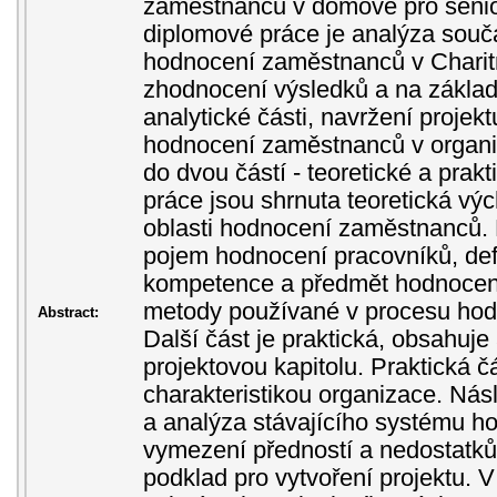
zaměstnanců v domově pro senio
diplomové práce je analýza sou
hodnocení zaměstnanců v Charit
zhodnocení výsledků a na základ
analytické části, navržení projek
hodnocení zaměstnanců v organiz
do dvou částí - teoretické a prakti
práce jsou shrnuta teoretická výc
oblasti hodnocení zaměstnanců.
pojem hodnocení pracovníků, defin
kompetence a předmět hodnocení
metody používané v procesu hod
Abstract:
Další část je praktická, obsahuje
projektovou kapitolu. Praktická č
charakteristikou organizace. Nás
a analýza stávajícího systému 
vymezení předností a nedostatků
podklad pro vytvoření projektu. V