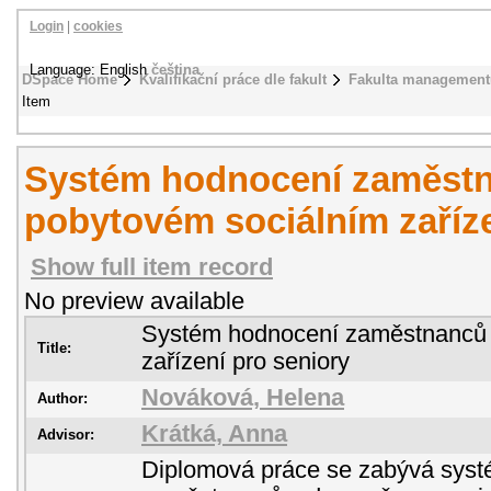
Login
|
cookies
Language: English
čeština
DSpace Home
Kvalifikační práce dle fakult
Fakulta management
Item
Systém hodnocení zaměst
pobytovém sociálním zaříze
Show full item record
No preview available
Systém hodnocení zaměstnanců 
Title:
zařízení pro seniory
Nováková, Helena
Author:
Krátká, Anna
Advisor:
Diplomová práce se zabývá sys