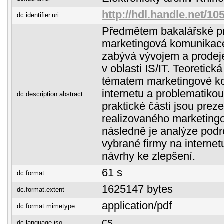
http://hdl.handle.net/10
dc.identifier.uri
Předmětem bakalářské pr
marketingová komunikace 
zabývá vývojem a prodeje
v oblasti IS/IT. Teoretick
tématem marketingové k
internetu a problematiko
dc.description.abstract
praktické části jsou pre
realizovaného marketin
následně je analýze pod
vybrané firmy na interne
návrhy ke zlepšení.
61 s
dc.format
1625147 bytes
dc.format.extent
application/pdf
dc.format.mimetype
cs
dc.language.iso