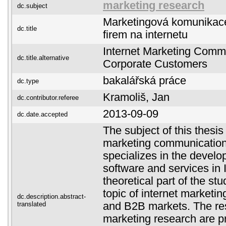
marketing research
dc.subject
Marketingová komunikace
dc.title
firem na internetu
Internet Marketing Comm
dc.title.alternative
Corporate Customers
bakalářská práce
dc.type
Kramoliš, Jan
dc.contributor.referee
2013-09-09
dc.date.accepted
The subject of this thesis 
marketing communication
specializes in the develo
software and services in 
theoretical part of the st
topic of internet market
dc.description.abstract-
translated
and B2B markets. The resu
marketing research are p