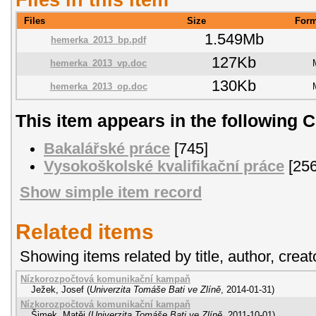
Files
Size
Form
1.549Mb
hemerka_2013_bp.pdf
127Kb
hemerka_2013_vp.doc
130Kb
hemerka_2013_op.doc
This item appears in the following C
Bakalářské práce
[745]
Vysokoškolské kvalifikační práce
[256
Show simple item record
Related items
Showing items related by title, author, creat
Nízkorozpočtová komunikační kampaň
Ježek, Josef
(
Univerzita Tomáše Bati ve Zlíně
,
2014-01-31
)
Nízkorozpočtová komunikační kampaň
Šimek, Matěj
(
Univerzita Tomáše Bati ve Zlíně
,
2011-10-01
)