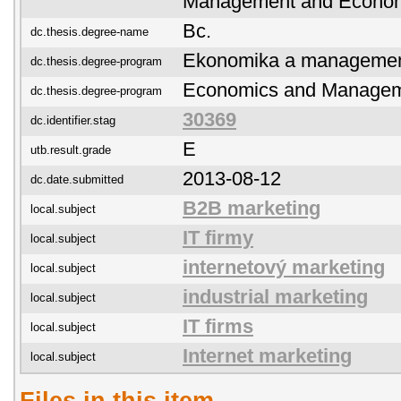
Management and Econo
Bc.
dc.thesis.degree-name
Ekonomika a manageme
dc.thesis.degree-program
Economics and Manage
dc.thesis.degree-program
30369
dc.identifier.stag
E
utb.result.grade
2013-08-12
dc.date.submitted
B2B marketing
local.subject
IT firmy
local.subject
internetový marketing
local.subject
industrial marketing
local.subject
IT firms
local.subject
Internet marketing
local.subject
Files in this item