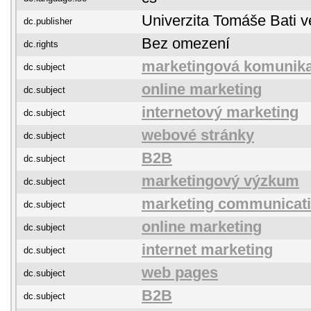
Univerzita Tomáše Bati v
dc.publisher
Bez omezení
dc.rights
marketingová komunik
dc.subject
online marketing
dc.subject
internetový marketing
dc.subject
webové stránky
dc.subject
B2B
dc.subject
marketingový výzkum
dc.subject
marketing communicat
dc.subject
online marketing
dc.subject
internet marketing
dc.subject
web pages
dc.subject
B2B
dc.subject