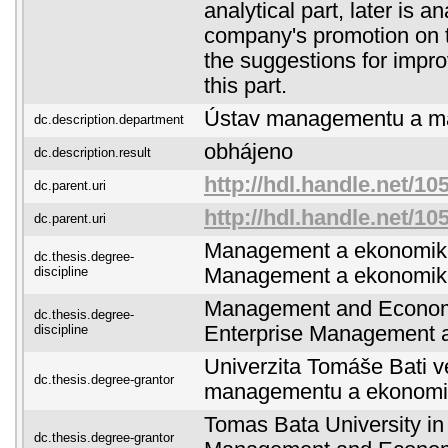
analytical part, later is a
company's promotion on t
the suggestions for impro
this part.
Ústav managementu a ma
dc.description.department
obhájeno
dc.description.result
http://hdl.handle.net/10
dc.parent.uri
http://hdl.handle.net/10
dc.parent.uri
Management a ekonomika
dc.thesis.degree-
discipline
Management a ekonomik
Management and Economi
dc.thesis.degree-
discipline
Enterprise Management 
Univerzita Tomáše Bati ve
dc.thesis.degree-grantor
managementu a ekonomi
Tomas Bata University in 
dc.thesis.degree-grantor