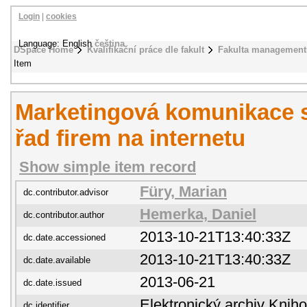
Login
|
cookies
Language: English
čeština
DSpace Home
Kvalifikační práce dle fakult
Fakulta management
Item
Marketingová komunikace s
řad firem na internetu
Show simple item record
Füry, Marian
dc.contributor.advisor
Hemerka, Daniel
dc.contributor.author
2013-10-21T13:40:33Z
dc.date.accessioned
2013-10-21T13:40:33Z
dc.date.available
2013-06-21
dc.date.issued
Elektronický archiv Kni
dc.identifier