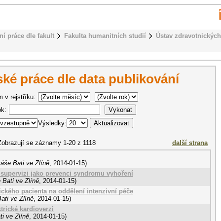
ní práce dle fakult
Fakulta humanitních studií
Ústav zdravotnických
ké práce dle data publikování
 v rejstříku:
ok:
Výsledky:
Zobrazují se záznamy 1-20 z 1118
další strana
áše Bati ve Zlíně
,
2014-01-15
)
 supervizi jako prevenci syndromu vyhoření
 Bati ve Zlíně
,
2014-01-15
)
ického pacienta na oddělení intenzivní péče
ati ve Zlíně
,
2014-01-15
)
trické kardioverzi
i ve Zlíně
,
2014-01-15
)