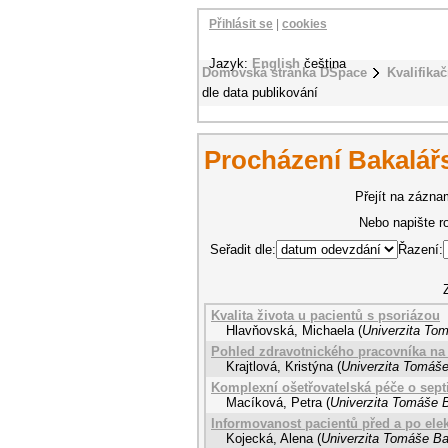
Přihlásit se
|
cookies
Jazyk:
English
čeština
Domovská stránka DSpace
Kvalifikač
dle data publikování
Procházení Bakalářs
Přejít na záznam
Nebo napište r
Seřadit dle:
Řazení:
Kvalita života u pacientů s psoriázou
Hlavňovská, Michaela
(
Univerzita Tom
Pohled zdravotnického pracovníka na
Krajtlová, Kristýna
(
Univerzita Tomáše
Komplexní ošetřovatelská péče o sept
Macíková, Petra
(
Univerzita Tomáše B
Informovanost pacientů před a po elek
Kojecká, Alena
(
Univerzita Tomáše Bat