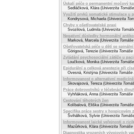
Úskalí péče o permanentní močový kat
Sedláčková, Klára
(
Univerzita Tomáše 
Využití prvků somatické stimulace u 
Kondrysová, Michaela
(
Univerzita Tom
Chyby v ošetřovatelské praxi
Svozilová, Ludmila
(
Univerzita Tomáše
Negativní důsledky hormonální antik
Marková, Marcela
(
Univerzita Tomáše 
Ošetřovatelská péče u dětí se spináln
Görigová, Terezie
(
Univerzita Tomáše 
Zvládání psychosociální zátěže u pa
Loučková, Monika
(
Univerzita Tomáše 
Epidurální a celková anestezie při cí
Ovesná, Kristýna
(
Univerzita Tomáše 
Informovanost o alternativní medicíně 
Skovajsová, Tereza
(
Univerzita Tomáš
Práce dobrovolníků v léčebnách dlo
Vyhňáková, Anna
(
Univerzita Tomáše 
Cestování těhotných žen
Kolíbalová, Eliška
(
Univerzita Tomáše 
Specifika práce sestry v hospicovém z
Švihálková, Sylvie
(
Univerzita Tomáše
Informovanost laické veřejnosti o riz
Mazůrková, Klára
(
Univerzita Tomáše 
Diagnostika vrozených vývojových vad