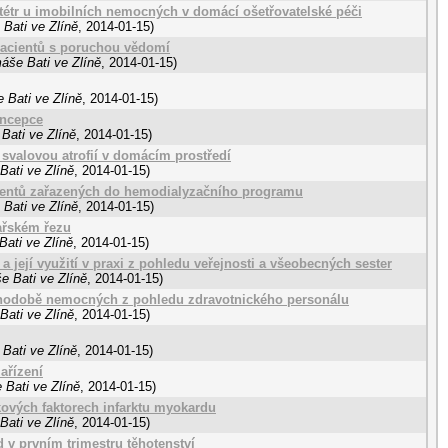
étr u imobilních nemocných v domácí ošetřovatelské péči
Bati ve Zlíně
,
2014-01-15
)
pacientů s poruchou vědomí
áše Bati ve Zlíně
,
2014-01-15
)
 Bati ve Zlíně
,
2014-01-15
)
oncepce
Bati ve Zlíně
,
2014-01-15
)
í svalovou atrofií v domácím prostředí
Bati ve Zlíně
,
2014-01-15
)
cientů zařazených do hemodialyzačního programu
Bati ve Zlíně
,
2014-01-15
)
sařském řezu
Bati ve Zlíně
,
2014-01-15
)
a její využití v praxi z pohledu veřejnosti a všeobecných sester
e Bati ve Zlíně
,
2014-01-15
)
uhodobě nemocných z pohledu zdravotnického personálu
Bati ve Zlíně
,
2014-01-15
)
Bati ve Zlíně
,
2014-01-15
)
ařízení
 Bati ve Zlíně
,
2014-01-15
)
ikových faktorech infarktu myokardu
Bati ve Zlíně
,
2014-01-15
)
 v prvním trimestru těhotenství