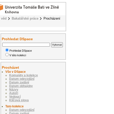
 věd
Bakalářské práce
Procházení
Prohledat DSpace
Prohledat DSpace
V této kolekci
Procházet
Vše v DSpace
Komunity a kolekce
Datum odevzdání
Datum zadání
Datum obhajoby
Názvy
Autoři
Vedoucí
Klíčová slova
Tato kolekce
Datum odevzdání
Datum zadání