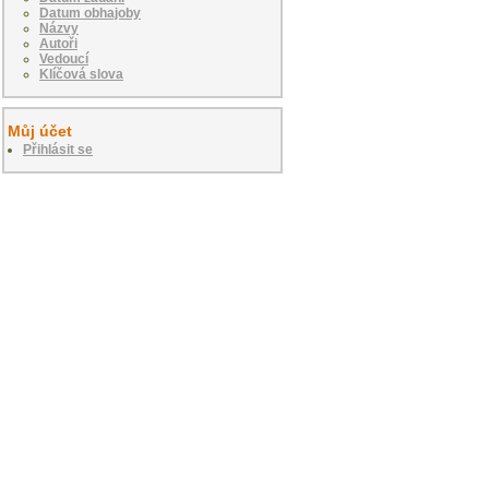
Datum obhajoby
Názvy
Autoři
Vedoucí
Klíčová slova
Můj účet
Přihlásit se