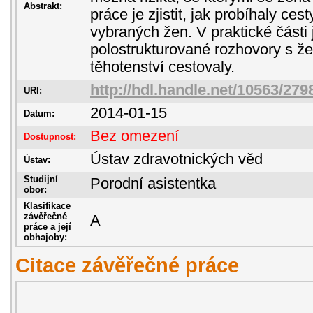
Abstrakt:
práce je zjistit, jak probíhaly ces
vybraných žen. V praktické části
polostrukturované rozhovory s ž
těhotenství cestovaly.
http://hdl.handle.net/10563/279
URI:
2014-01-15
Datum:
Bez omezení
Dostupnost:
Ústav zdravotnických věd
Ústav:
Studijní
Porodní asistentka
obor:
Klasifikace
závěřečné
A
práce a její
obhajoby:
Citace závěřečné práce