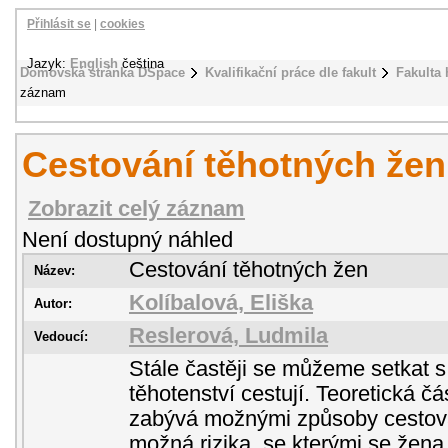
Přihlásit se
|
cookies
Jazyk:
English
čeština
Domovská stránka DSpace
Kvalifikační práce dle fakult
Fakulta 
záznam
Cestování těhotných žen
Zobrazit celý záznam
Není dostupný náhled
Cestování těhotných žen
Název:
Kolíbalová, Eliška
Autor:
Reslerová, Ludmila
Vedoucí:
Stále častěji se můžeme setkat s
těhotenství cestují. Teoretická č
zabývá možnými způsoby cestován
možná rizika, se kterými se žena