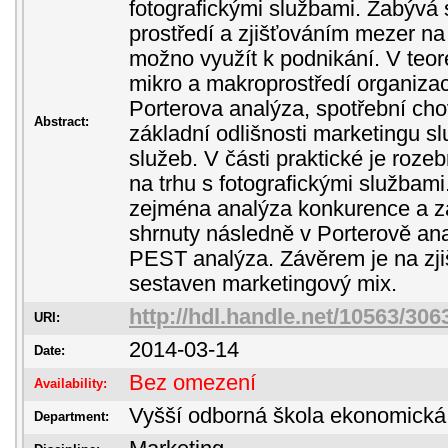
fotografickými službami. Zabývá
prostředí a zjišťováním mezer na 
možno využít k podnikání. V teor
mikro a makroprostředí organiza
Porterova analýza, spotřební ch
Abstract:
základní odlišnosti marketingu s
služeb. V části praktické je roz
na trhu s fotografickými službami
zejména analýza konkurence a zá
shrnuty následně v Porterově an
PEST analýza. Závěrem je na zji
sestaven marketingový mix.
http://hdl.handle.net/10563/306
URI:
2014-03-14
Date:
Bez omezení
Availability:
Vyšší odborná škola ekonomická
Department: