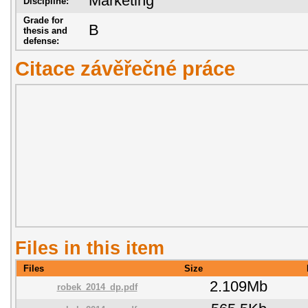
Marketing
Discipline:
Grade for
B
thesis and
defense:
Citace závěřečné práce
Files in this item
Files
Size
2.109Mb
robek_2014_dp.pdf