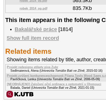
565.5Kb
robek_2014_vp.pdf
835.7Kb
robek_2014_op.pdf
This item appears in the following C
Bakalářské práce
[1814]
Show full item record
Related items
Showing items related by title, author, creat
Projekt redesignu etikety piva Zubr
Sedlmaierová, Alena
(
Univerzita Tomáše Bati ve Zlíně
,
2015-02-16
)
Projekt zvýšení konkurenceschopnosti Pilana Tools Wood Saws s.r
Pavlíčková, Lenka
(
Univerzita Tomáše Bati ve Zlíně
,
2006-05-09
)
[NEOBHÁJENO] Založení oční ordinace s optometrií v Olomouci
Balada, Daniel
(
Univerzita Tomáše Bati ve Zlíně
,
2021-01-15
)