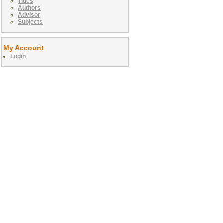
Titles
Authors
Advisor
Subjects
My Account
Login