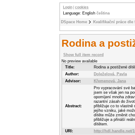
Login
|
cookies
Language: English
čeština
DSpace Home
Kvalifikační práce dle 
Rodina a posti
Show full item record
No preview available
Title:
Rodina a postižené dítě
Author:
Doleželová, Pavla
Advisor:
Křemenová, Jana
Pro vypracování své ba
jsem se však jen na po
opomíjení mnoha zdravý
razantní zásah do život
Abstract:
přibližuje co to vlastně
jejího vzniku, jaké mož
dítěte může změnit cho
přibližuje a přináší re
dítětem.
URI:
http://hdl.handle.net/