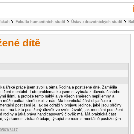
fakult
Fakulta humanitních studií
Ústav zdravotnických studií
Ba
žené dítě
kalářské práce jsem zvolila téma Rodina a postižené dítě. Zaměřila
stižení mentální. Tuto problematiku jsem si vybrala z důvodu častého
mi lidmi, a protože tento náhlý a ve všech směrech nepříjemný a
a může potkat kteréhokoli z nás. Má teoretická část objasňuje a
 mentální postižení je, jak se odráží v projevu jedince, jaké jsou příčiny
nosti má takto postižený člověk ve svém životě, jak mentální postižení
d rodiny a jaká práva handicapovaný člověk má. Má praktická část
álné, výzkumem získané údaje, týkající se rodin s mentálně postiženým
10563/3417