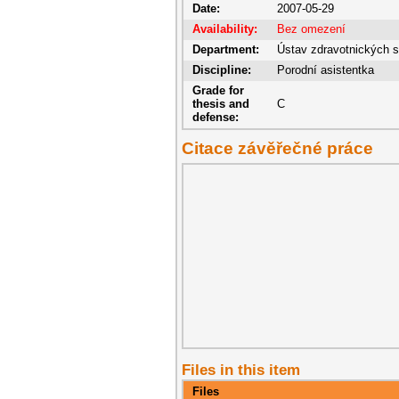
Date:
2007-05-29
Availability:
Bez omezení
Department:
Ústav zdravotnických s
Discipline:
Porodní asistentka
Grade for
thesis and
C
defense:
Citace závěřečné práce
Files in this item
Files