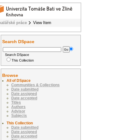
kalářské práce
View Item
Search DSpace
Search DSpace
This Collection
Browse
All of DSpace
Communities & Collections
Date submitted
Date assigned
Date accepted
Titles
Authors
Advisor
Subjects
This Collection
Date submitted
Date assigned
Date accepted