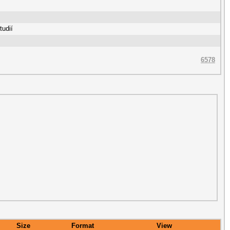
tudií
6578
Size
Format
View