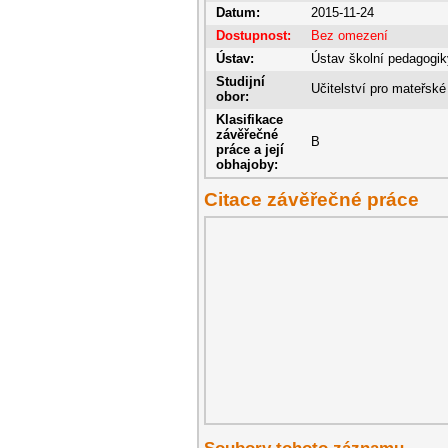
Datum:
2015-11-24
Dostupnost:
Bez omezení
Ústav:
Ústav školní pedagogik
Studijní
Učitelství pro mateřské
obor:
Klasifikace
závěřečné
B
práce a její
obhajoby:
Citace závěřečné práce