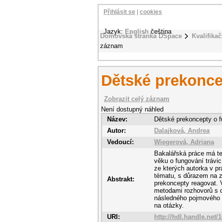
Přihlásit se
|
cookies
Jazyk:
English
čeština
Domovská stránka DSpace
Kvalifikač
záznam
Dětské prekonce
Zobrazit celý záznam
Není dostupný náhled
Název:
Dětské prekoncepty o f
Autor:
Dalajková, Andrea
Vedoucí:
Wiegerová, Adriana
Bakalářská práce má te
věku o fungování trávic
ze kterých autorka v p
tématu, s důrazem na z
Abstrakt:
prekoncepty reagovat. 
metodami rozhovorů s d
následného pojmového m
na otázky.
URI:
http://hdl.handle.net/