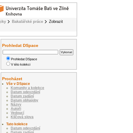
giky
Bakalářské práce
Zobrazit
Prohledat DSpace
Prohledat DSpace
V této kolekci
Procházet
Vše v DSpace
Komunity a kolekce
Datum odevzdání
Datum zadání
Datum obhajoby
Názvy
Autoři
Vedoucí
Klíčová slova
Tato kolekce
Datum odevzdání
Datum zadání