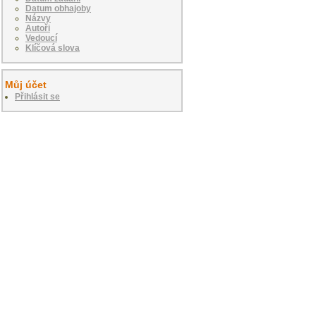
Datum obhajoby
Názvy
Autoři
Vedoucí
Klíčová slova
Můj účet
Přihlásit se