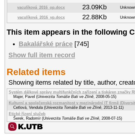
23.09Kb
vaculíková_2016_op.docx
Unknow
22.88Kb
vaculíková_2016_vp.docx
Unknow
This item appears in the following C
Bakalářské práce
[745]
Show full item record
Related items
Showing items related by title, author, creat
Systém dálkové správy multifunkčních zařízení a tiskáren značky 
Majer, Pavel
(
Univerzita Tomáše Bati ve Zlíně
,
2008-05-15
)
Kulturní a společenská rozmanitost v mezinárodní IT firmě (Divers
Cetlová, Vendula
(
Univerzita Tomáše Bati ve Zlíně
,
2013-11-11
)
Etické řízení služeb
Šerek, Radomír
(
Univerzita Tomáše Bati ve Zlíně
,
2008-07-15
)