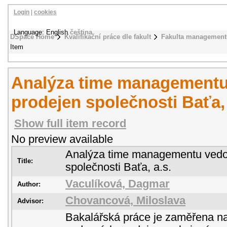
Login
|
cookies
Language: English
čeština
DSpace Home
Kvalifikační práce dle fakult
Fakulta management
Item
Analýza time managementu
prodejen společnosti Baťa, 
Show full item record
No preview available
Analýza time managementu vedo
Title:
společnosti Baťa, a.s.
Vaculíková, Dagmar
Author:
Chovancová, Miloslava
Advisor:
Bakalářská práce je zaměřena 