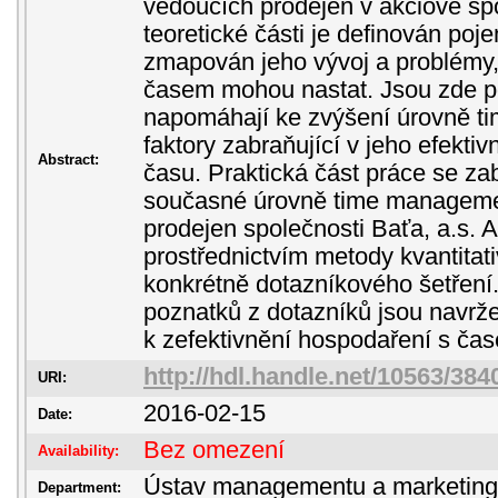
vedoucích prodejen v akciové sp
teoretické části je definován po
zmapován jeho vývoj a problémy, 
časem mohou nastat. Jsou zde po
napomáhají ke zvýšení úrovně t
faktory zabraňující v jeho efektiv
Abstract:
času. Praktická část práce se z
současné úrovně time manageme
prodejen společnosti Baťa, a.s. A
prostřednictvím metody kvantitat
konkrétně dotazníkového šetření
poznatků z dotazníků jsou navrže
k zefektivnění hospodaření s ča
http://hdl.handle.net/10563/384
URI:
2016-02-15
Date:
Bez omezení
Availability:
Ústav managementu a marketin
Department: