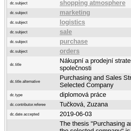
shopping atmosphere
dc.subject
marketing
dc.subject
logistics
dc.subject
sale
dc.subject
purchase
dc.subject
orders
dc.subject
Nákupní a prodejní strat
dc.title
společnosti
Purchasing and Sales Str
dc.title.alternative
Selected Company
diplomová práce
dc.type
Tučková, Zuzana
dc.contributor.referee
2019-06-03
dc.date.accepted
The thesis "Purchasing an