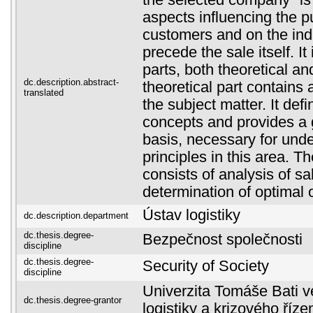
the selected company" is
aspects influencing the p
customers and on the indi
precede the sale itself. It
parts, both theoretical an
dc.description.abstract-
theoretical part contains a
translated
the subject matter. It def
concepts and provides a 
basis, necessary for und
principles in this area. Th
consists of analysis of sa
determination of optimal 
Ústav logistiky
dc.description.department
dc.thesis.degree-
Bezpečnost společnosti
discipline
dc.thesis.degree-
Security of Society
discipline
Univerzita Tomáše Bati ve
dc.thesis.degree-grantor
logistiky a krizového říze