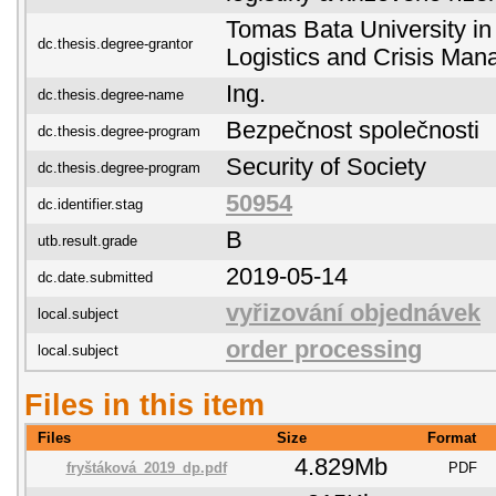
Tomas Bata University in 
dc.thesis.degree-grantor
Logistics and Crisis Ma
Ing.
dc.thesis.degree-name
Bezpečnost společnosti
dc.thesis.degree-program
Security of Society
dc.thesis.degree-program
50954
dc.identifier.stag
B
utb.result.grade
2019-05-14
dc.date.submitted
vyřizování objednávek
local.subject
order processing
local.subject
Files in this item
Files
Size
Format
4.829Mb
fryštáková_2019_dp.pdf
PDF