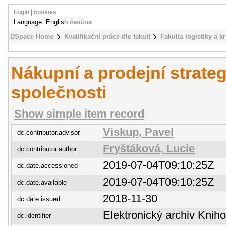
Login
|
cookies
Language: English
čeština
DSpace Home
Kvalifikační práce dle fakult
Fakulta logistiky a k
Nákupní a prodejní strate
společnosti
Show simple item record
Viskup, Pavel
dc.contributor.advisor
Fryštáková, Lucie
dc.contributor.author
2019-07-04T09:10:25Z
dc.date.accessioned
2019-07-04T09:10:25Z
dc.date.available
2018-11-30
dc.date.issued
Elektronický archiv Kni
dc.identifier