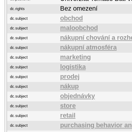
Bez omezení
dc.rights
obchod
dc.subject
maloobchod
dc.subject
nákupní chování a rozh
dc.subject
nákupní atmosféra
dc.subject
marketing
dc.subject
logistika
dc.subject
prodej
dc.subject
nákup
dc.subject
objednávky
dc.subject
store
dc.subject
retail
dc.subject
purchasing behavior an
dc.subject