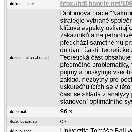
http://hdl.handle.net/1
dc.identifier.uri
Diplomová práce "Nákupn
strategie vybrané společ
klíčové aspekty ovlivňují
zákazníků a na jednotlivé
předchází samotnému pro
do dvou částí, teoretické 
Teoretická část obsahuje l
dc.description.abstract
předmětné problematiky,
pojmy a poskytuje všeob
základ, nezbytný pro poc
uskutečňujících se v této 
část se skládá z analýzy 
stanovení optimálního s
96 s.
dc.format
cs
dc.language.iso
Univerzita Tomáše Bati v
dc.publisher