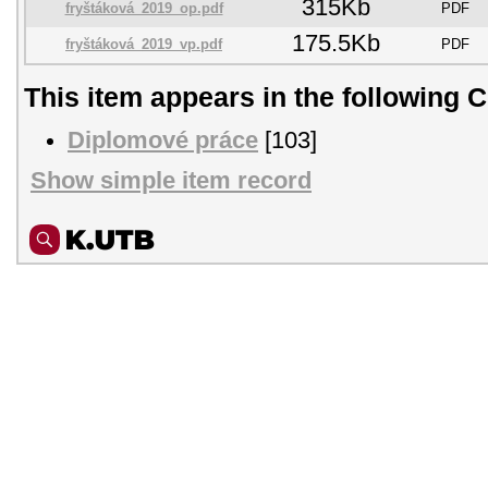
315Kb
fryštáková_2019_op.pdf
PDF
175.5Kb
fryštáková_2019_vp.pdf
PDF
This item appears in the following C
Diplomové práce
[103]
Show simple item record