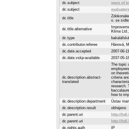
dc.subject
ways of e
dc.subject
evaluater
Zdokonalen
dc.title
o. se sídl
Improveme
dc.title.alternative
Klima Ltd.,
dc.type
bakalářská
dc.contributor.referee
Hánová, M
dc.date.accepted
2007-06-1
dc.date.vskp-available
2037-05-1
The topic 
employees 
on theoret
dc.description.abstract-
criteria an
translated
characteri
research. 
baccalaure
how to imp
dc.description.department
Ústav ma
dc.description.result
obhájeno
dc.parent.uri
http://hdl
dc.parent.uri
http://hdl
dc.rights.auth
IP