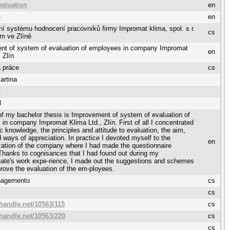
valuation
en
s
en
í systému hodnocení pracovníků firmy Impromat klima, spol. s r.
cs
em ve Zlíně
nt of system of evaluation of employees in company Impromat
en
 Zlín
 práce
cs
artina
1
8
of my bachelor thesis is Improvement of system of evaluation of
in company Impromat Klima Ltd., Zlín. First of all I concentrated
ic knowledge, the principles and attitude to evaluation, the aim,
d ways of appreciation. In practice I devoted myself to the
en
zation of the company where I had made the questionnaire
Thanks to cognisances that I had found out during my
ate's work expe-rience, I made out the suggestions and schemes
rove the evaluation of the em-ployees.
nagementu
cs
cs
.handle.net/10563/115
cs
.handle.net/10563/220
cs
cs