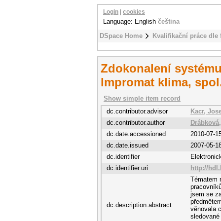
Login
|
cookies
Language: English
čeština
DSpace Home
Kvalifikační práce dle 
Zdokonalení systému
Impromat klima, spol. 
Show simple item record
dc.contributor.advisor
Kacr, Jose
dc.contributor.author
Drábková,
dc.date.accessioned
2010-07-1
dc.date.issued
2007-05-1
dc.identifier
Elektroni
dc.identifier.uri
http://hdl
Tématem m
pracovníků
jsem se za
předmětem,
dc.description.abstract
věnovala c
sledované 