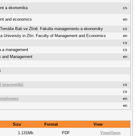
nt a ekonomika
cs
nt and economics
en
a Tomáše Bati ve Zlíně. Fakulta managementu a ekonomiky
cs
a University in Zlín. Faculty of Management and Economics
en
cs
a a management
cs
s and Management
en
6
í pracovníků
cs
cs
 employees
en
en
Size
Format
View
1.131Mb
PDF
View/
Open