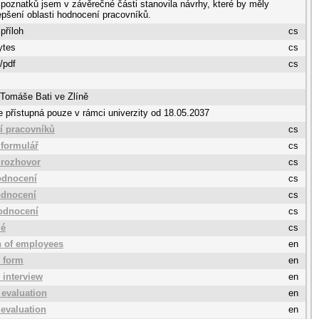
 poznatků jsem v závěrečné části stanovila návrhy, které by měly
epšení oblasti hodnocení pracovníků.
 příloh
cs
ytes
cs
/pdf
cs
 Tomáše Bati ve Zlíně
 přístupná pouze v rámci univerzity od 18.05.2037
í pracovníků
cs
 formulář
cs
 rozhovor
cs
odnocení
cs
hodnocení
cs
odnocení
cs
lé
cs
n of employees
en
e form
en
 interview
en
 evaluation
en
f evaluation
en