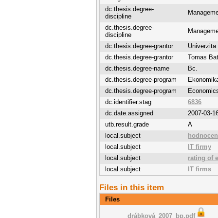
dc.thesis.degree-
Manageme
discipline
dc.thesis.degree-
Manageme
discipline
dc.thesis.degree-grantor
Univerzit
dc.thesis.degree-grantor
Tomas Bat
dc.thesis.degree-name
Bc.
dc.thesis.degree-program
Ekonomik
dc.thesis.degree-program
Economic
dc.identifier.stag
6836
dc.date.assigned
2007-03-1
utb.result.grade
A
local.subject
hodnocen
local.subject
IT firmy
local.subject
rating of
local.subject
IT firms
Files in this item
Files
drábková_2007_bp.pdf