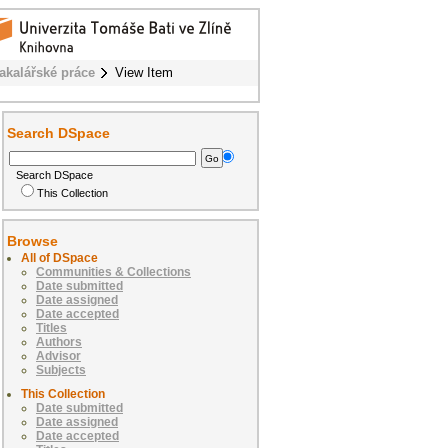
akalářské práce
View Item
Search DSpace
Search DSpace
This Collection
Browse
All of DSpace
Communities & Collections
Date submitted
Date assigned
Date accepted
Titles
Authors
Advisor
Subjects
This Collection
Date submitted
Date assigned
Date accepted