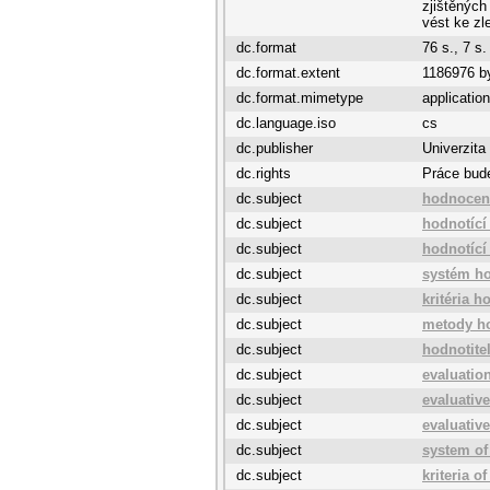
zjištěných
vést ke zl
dc.format
76 s., 7 s.
dc.format.extent
1186976 b
dc.format.mimetype
application
dc.language.iso
cs
dc.publisher
Univerzita
dc.rights
Práce bude
dc.subject
hodnocen
dc.subject
hodnotící
dc.subject
hodnotící
dc.subject
systém h
dc.subject
kritéria 
dc.subject
metody h
dc.subject
hodnotite
dc.subject
evaluatio
dc.subject
evaluativ
dc.subject
evaluative
dc.subject
system of
dc.subject
kriteria o