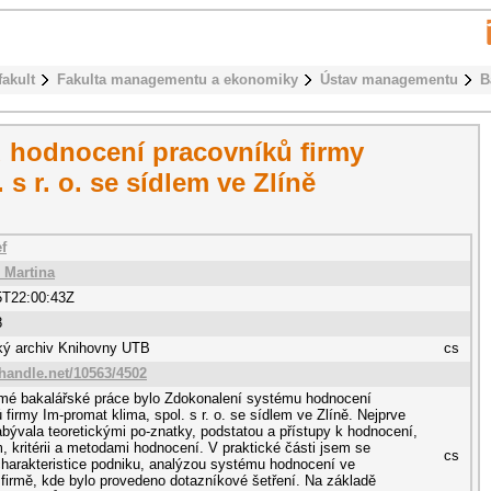
fakult
Fakulta managementu a ekonomiky
Ústav managementu
B
 hodnocení pracovníků firmy
s r. o. se sídlem ve Zlíně
f
 Martina
5T22:00:43Z
8
cký archiv Knihovny UTB
cs
.handle.net/10563/4502
é bakalářské práce bylo Zdokonalení systému hodnocení
 firmy Im-promat klima, spol. s r. o. se sídlem ve Zlíně. Nejprve
bývala teoretickými po-znatky, podstatou a přístupy k hodnocení,
 kritérii a metodami hodnocení. V praktické části jsem se
cs
harakteristice podniku, analýzou systému hodnocení ve
firmě, kde bylo provedeno dotazníkové šetření. Na základě