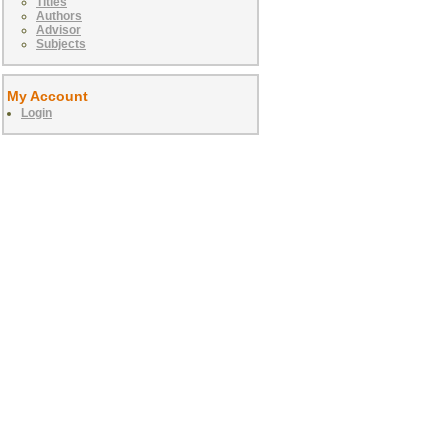
Titles
Authors
Advisor
Subjects
My Account
Login