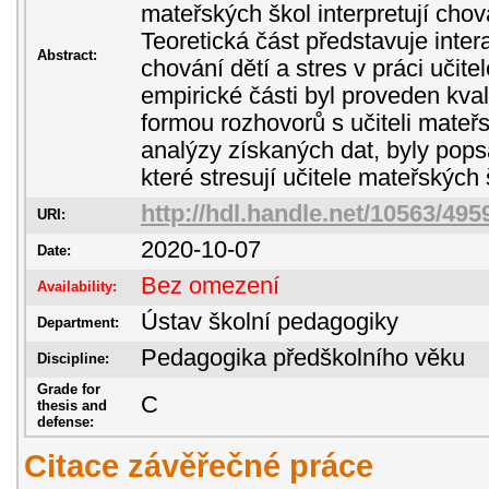
mateřských škol interpretují chová
Teoretická část představuje intera
Abstract:
chování dětí a stres v práci učite
empirické části byl proveden kval
formou rozhovorů s učiteli mateř
analýzy získaných dat, byly pops
které stresují učitele mateřských 
http://hdl.handle.net/10563/495
URI:
2020-10-07
Date:
Bez omezení
Availability:
Ústav školní pedagogiky
Department:
Pedagogika předškolního věku
Discipline:
Grade for
C
thesis and
defense:
Citace závěřečné práce