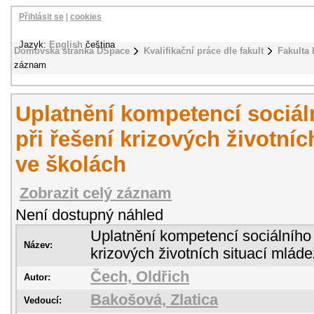
Přihlásit se
|
cookies
Jazyk:
English
čeština
Domovská stránka DSpace
Kvalifikační práce dle fakult
Fakulta 
záznam
Uplatnění kompetencí sociá
při řešení krizových životníc
ve školách
Zobrazit celý záznam
Není dostupný náhled
Uplatnění kompetencí sociálního
Název:
krizových životních situací mlád
Čech, Oldřich
Autor:
Bakošová, Zlatica
Vedoucí: