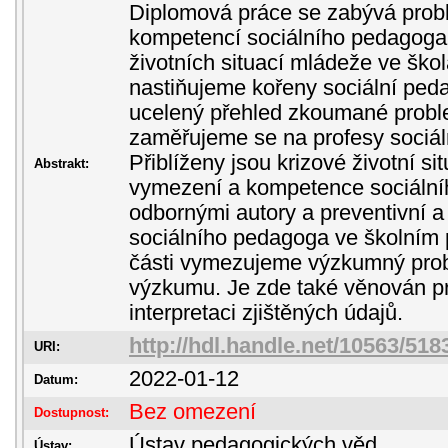
Diplomová práce se zabývá probl
kompetencí sociálního pedagoga 
životních situací mládeže ve škol
nastiňujeme kořeny sociální pe
ucelený přehled zkoumané problem
zaměřujeme se na profesy sociá
Přiblíženy jsou krizové životní s
Abstrakt:
vymezení a kompetence sociální
odbornými autory a preventivní 
sociálního pedagoga ve školním p
části vymezujeme výzkumný prob
výzkumu. Je zde také věnován pr
interpretaci zjištěných údajů.
http://hdl.handle.net/10563/518
URI:
2022-01-12
Datum:
Bez omezení
Dostupnost:
Ústav pedagogických věd
Ústav: