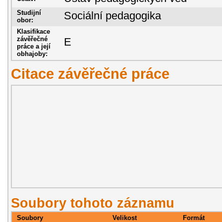
Studijní
Sociální pedagogika
obor:
Klasifikace
závěřečné
E
práce a její
obhajoby:
Citace závěřečné práce
Soubory tohoto záznamu
Soubory
Velikost
Formát