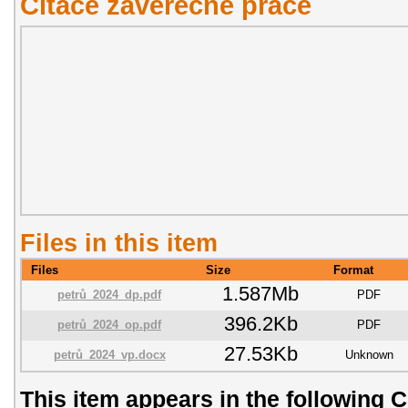
Citace závěřečné práce
Files in this item
Files
Size
Format
1.587Mb
petrů_2024_dp.pdf
PDF
396.2Kb
petrů_2024_op.pdf
PDF
27.53Kb
petrů_2024_vp.docx
Unknown
This item appears in the following C