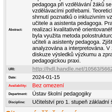
pedagoga při vzdělávání žáků se
vzdělávacími potřebami. Teoreti
shrnutí poznatků o inkluzivním v
učitele a asistenta pedagoga. Pra
realizaci kvalitativně orientova
Abstract:
byla využita metoda polostruktu
učiteli a asistenty pedagoga. Zjiš
analyzována a interpretována. V
diskuze výsledků výzkumu a zpr
pedagogickou praxi.
http://hdl.handle.net/10563/566
URI:
2024-01-15
Date:
Bez omezení
Availability:
Ústav školní pedagogiky
Department:
Učitelství pro 1. stupeň základní 
Discipline: