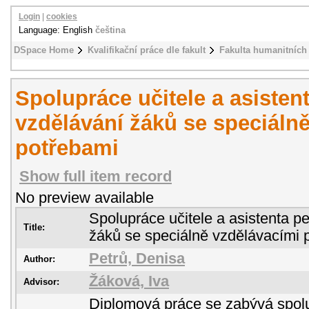
Login
|
cookies
Language: English
čeština
DSpace Home
Kvalifikační práce dle fakult
Fakulta humanitních 
Spolupráce učitele a asisten
vzdělávání žáků se speciáln
potřebami
Show full item record
No preview available
Spolupráce učitele a asistenta p
Title:
žáků se speciálně vzdělávacími 
Petrů, Denisa
Author:
Žáková, Iva
Advisor:
Diplomová práce se zabývá spolup