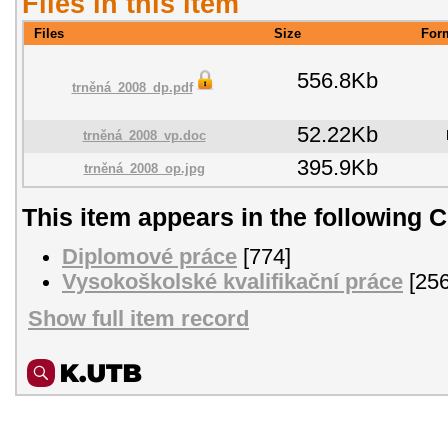
Files in this item
Files
Size
For
556.8Kb
trněná_2008_dp.pdf
52.22Kb
trněná_2008_vp.doc
395.9Kb
trněná_2008_op.jpg
This item appears in the following C
Diplomové práce
[774]
Vysokoškolské kvalifikační práce
[256
Show full item record