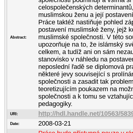
společnosti podmiňují a všímá si
celospolečenských determinantů, 
muslimskou ženu a její postavení 
Práce taktéž nastiňuje pohled z
postavení muslimské ženy, jejž k
muslimské společnosti. V této sou
Abstract:
upozorňuje na to, že islámský s
celkem, a tudíž ani on sám neza
stanovisko v náhledu na postave
neposlední řadě se diplomová pr
některé jevy související s prolí
společnosti a zasadit tak problem
teoretizujícím poukazem na možný
společnosti a k tomu se vztahujíc
pedagogiky.
http://hdl.handle.net/10563/583
URI:
2008-03-21
Date: