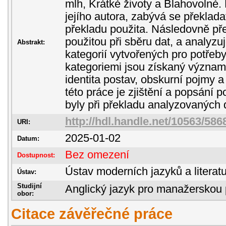
mlh, Krátké životy a Blahovolné. 
jejího autora, zabývá se překladat
překladu použita. Následovně př
použitou při sběru dat, a analyzu
Abstrakt:
kategorií vytvořených pro potřeby
kategoriemi jsou získaný význam
identita postav, obskurní pojmy 
této práce je zjištění a popsání p
byly při překladu analyzovaných d
http://hdl.handle.net/10563/586
URI:
2025-01-02
Datum:
Bez omezení
Dostupnost:
Ústav moderních jazyků a literatu
Ústav:
Studijní
Anglický jazyk pro manažerskou 
obor:
Citace závěřečné práce