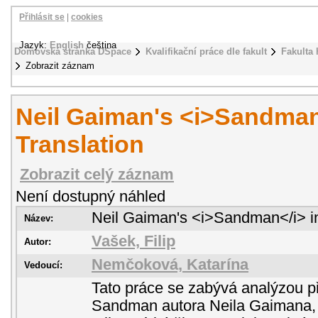
Přihlásit se
|
cookies
Jazyk:
English
čeština
Domovská stránka DSpace
Kvalifikační práce dle fakult
Fakulta 
Zobrazit záznam
Neil Gaiman's <i>Sandman
Translation
Zobrazit celý záznam
Není dostupný náhled
Neil Gaiman's <i>Sandman</i> in
Název:
Vašek, Filip
Autor:
Nemčoková, Katarína
Vedoucí:
Tato práce se zabývá analýzou p
Sandman autora Neila Gaimana, 