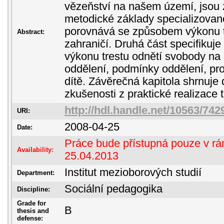
vězeňství na našem území, jsou
metodické základy specializovan
porovnává se způsobem výkonu t
Abstract:
zahraničí. Druhá část specifikuje
výkonu trestu odnětí svobody na
oddělení, podmínky oddělení, pros
dítě. Závěrečná kapitola shrnuje
zkušenosti z praktické realizace 
http://hdl.handle.net/10563/742
URI:
2008-04-25
Date:
Práce bude přístupná pouze v rám
Availability:
25.04.2013
Institut mezioborových studií
Department:
Sociální pedagogika
Discipline:
Grade for
B
thesis and
defense: