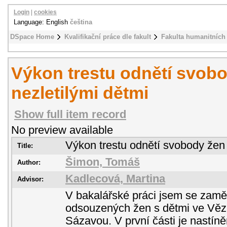
Login
|
cookies
Language: English
čeština
DSpace Home
Kvalifikační práce dle fakult
Fakulta humanitních 
Výkon trestu odnětí svobo
nezletilými dětmi
Show full item record
No preview available
Výkon trestu odnětí svobody žen 
Title:
Šimon, Tomáš
Author:
Kadlecová, Martina
Advisor:
V bakalářské práci jsem se zaměř
odsouzených žen s dětmi ve Vězn
Sázavou. V první části je nastín