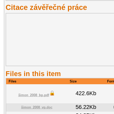
Citace závěřečné práce
Files in this item
Files
Size
For
422.6Kb
šimon_2008_bp.pdf
56.22Kb
šimon_2008_vp.doc