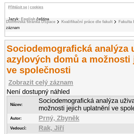
Přihlásit se
|
cookies
Jazyk:
English
čeština
Domovská stránka DSpace
Kvalifikační práce dle fakult
Fakulta 
záznam
Sociodemografická analýza u
azylových domů a možnosti j
ve společnosti
Zobrazit celý záznam
Není dostupný náhled
Sociodemografická analýza uživ
Název:
možnosti jejich uplatnění ve spol
Prný, Zbyněk
Autor:
Rak, Jiří
Vedoucí: