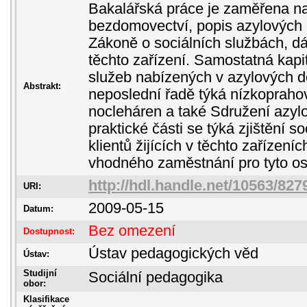
Bakalářská práce je zaměřena n
bezdomovectví, popis azylových 
Zákoně o sociálních službách, dá
těchto zařízení. Samostatná kapi
služeb nabízených v azylových 
Abstrakt:
neposlední řadě týká nízkopraho
nocleháren a také Sdružení azy
praktické části se týká zjištění 
klientů žijících v těchto zařízení
vhodného zaměstnání pro tyto os
http://hdl.handle.net/10563/827
URI:
2009-05-15
Datum:
Bez omezení
Dostupnost:
Ústav pedagogických věd
Ústav:
Studijní
Sociální pedagogika
obor:
Klasifikace