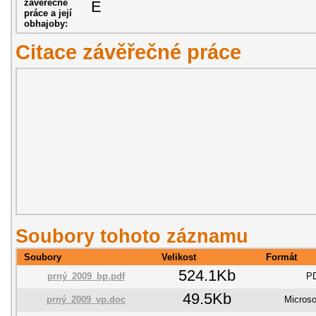
závěřečné
E
práce a její
obhajoby:
Citace závěřečné práce
Soubory tohoto záznamu
Soubory
Velikost
Formát
524.1Kb
prný_2009_bp.pdf
P
49.5Kb
prný_2009_vp.doc
Microso