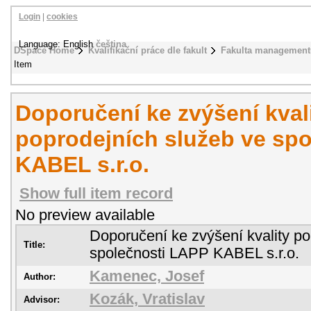
Login
|
cookies
Language: English
čeština
DSpace Home
Kvalifikační práce dle fakult
Fakulta management
Item
Doporučení ke zvýšení kval
poprodejních služeb ve sp
KABEL s.r.o.
Show full item record
No preview available
Doporučení ke zvýšení kvality po
Title:
společnosti LAPP KABEL s.r.o.
Kamenec, Josef
Author:
Kozák, Vratislav
Advisor: