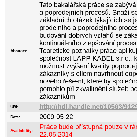
Tato bakalářská práce se zabývá t
a poprodejních procesů. Snaží s
základních otázek týkajících se j
prodejního a poprodejního proces
budování dobrých vztahů se záka
kontinuál-ního zlepšování proces
Teoretické poznatky práce apliku
Abstract:
společnost LAPP KABEL s.r.o., 
možnost zvýšení kvality poprodej
zákazníky s cílem navrhnout dop
nového řeše-ní, které by společ
pomohlo při zkvalitnění služeb 
zákazníkům.
http://hdl.handle.net/10563/912
URI:
2009-05-22
Date:
Práce bude přístupná pouze v rám
Availability:
22.05.2014