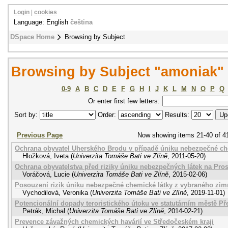
Login
|
cookies
Language: English
čeština
DSpace Home
Browsing by Subject
Browsing by Subject "amoniak"
0-9
A
B
C
D
E
F
G
H
I
J
K
L
M
N
O
P
Q
Or enter first few letters:
Sort by:
Order:
Results:
Previous Page
Now showing items 21-40 of 4
Ochrana obyvatel Uherského Brodu v případě úniku nebezpečné ch
Hložková, Iveta
(
Univerzita Tomáše Bati ve Zlíně
,
2011-05-20
)
Ochrana obyvatelstva před riziky úniku nebezpečných látek na Pro
Voráčová, Lucie
(
Univerzita Tomáše Bati ve Zlíně
,
2015-02-06
)
Posouzení rizik úniku nebezpečné chemické látky z vybraného zim
Vychodilová, Veronika
(
Univerzita Tomáše Bati ve Zlíně
,
2019-11-01
)
Potencionální dopady teroristického útoku ve statutárním městě Př
Petrák, Michal
(
Univerzita Tomáše Bati ve Zlíně
,
2014-02-21
)
Prevence závažných chemických havárií ve Středočeském kraji