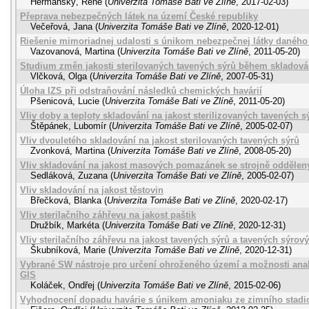
Heřmanský, René
(
Univerzita Tomáše Bati ve Zlíně
,
2017-02-03
)
Přeprava nebezpečných látek na území České republiky
Večeřová, Jana
(
Univerzita Tomáše Bati ve Zlíně
,
2020-12-01
)
Riešenie mimoriadnej udalosti s únikom nebezpečnej látky daného
Vazovanová, Martina
(
Univerzita Tomáše Bati ve Zlíně
,
2011-05-20
)
Studium změn jakosti sterilovaných tavených sýrů během skladová
Vlčková, Olga
(
Univerzita Tomáše Bati ve Zlíně
,
2007-05-31
)
Úloha IZS při odstraňování následků chemických havárií
Pšenicová, Lucie
(
Univerzita Tomáše Bati ve Zlíně
,
2011-05-20
)
Vliv doby a teploty skladování na jakost sterilizovaných tavených s
Štěpánek, Lubomír
(
Univerzita Tomáše Bati ve Zlíně
,
2005-02-07
)
Vliv dvouletého skladování na jakost sterilovaných tavených sýrů
Zvonková, Martina
(
Univerzita Tomáše Bati ve Zlíně
,
2008-05-20
)
Vliv skladování na jakost masových pomazánek se strojně odděl
Sedláková, Zuzana
(
Univerzita Tomáše Bati ve Zlíně
,
2005-02-07
)
Vliv skladování na jakost těstovin
Břečková, Blanka
(
Univerzita Tomáše Bati ve Zlíně
,
2020-02-17
)
Vliv sterilačního záhřevu na jakost paštik
Družbík, Markéta
(
Univerzita Tomáše Bati ve Zlíně
,
2020-12-31
)
Vliv sterilačního záhřevu na jakost tavených sýrů a tavených sýro
Škubníková, Marie
(
Univerzita Tomáše Bati ve Zlíně
,
2020-12-31
)
Vybrané SW nástroje pro určení ohroženého území a možnosti anal
GIS
Koláček, Ondřej
(
Univerzita Tomáše Bati ve Zlíně
,
2015-02-06
)
Vyhodnocení dopadu havárie s únikem amoniaku ze zimního stadi