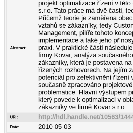
projekt optimalizace řízení v této
s.r.o. Tato práce má dvě časti, te
Přičemž teorie je zaměřena obec
vztahů se zákazníky, tedy Custo
Management, pilíře tohoto koncep
implementace a také jeho přínos
praxi. V praktické části následuj
Abstract:
firmy Kovar, analýza současného 
zákazníky, která je postavena na
řízených rozhovorech. Na jejím z
potenciál pro zefektivnění řízení
současně zpracováno projektové 
problematice. Hlavní výstupem pr
který povede k optimalizaci v obla
zákazníky ve firmě Kovar s.r.o.
http://hdl.handle.net/10563/144
URI:
2010-05-03
Date: