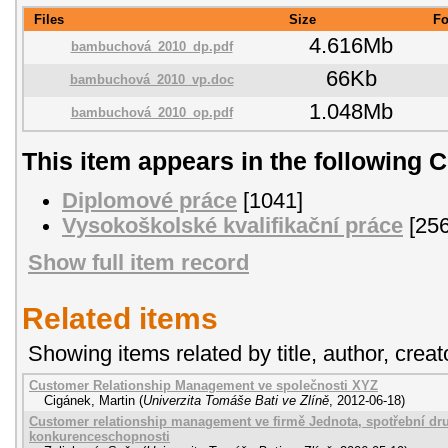
Files
Size
Fo
4.616Mb
bambuchová_2010_dp.pdf
66Kb
bambuchová_2010_vp.doc
1.048Mb
bambuchová_2010_op.pdf
This item appears in the following C
Diplomové práce
[1041]
Vysokoškolské kvalifikační práce
[256
Show full item record
Related items
Showing items related by title, author, creat
Customer Relationship Management ve společnosti XYZ
Cigánek, Martin
(
Univerzita Tomáše Bati ve Zlíně
,
2012-06-18
)
Customer relationship management ve firmě Jednota, spotřební dru
konkurenceschopnosti