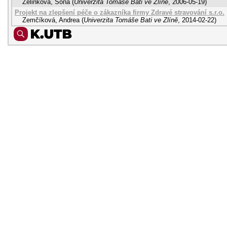
Zelinková, Soňa
(
Univerzita Tomáše Bati ve Zlíně
,
2006-05-19
)
Projekt na zlepšení péče o zákazníka firmy Zdravé stravování s.r.o.
Zemčíková, Andrea
(
Univerzita Tomáše Bati ve Zlíně
,
2014-02-22
)