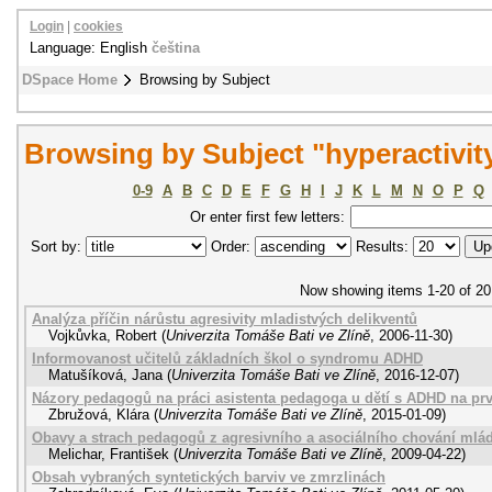
Login
|
cookies
Language: English
čeština
DSpace Home
Browsing by Subject
Browsing by Subject "hyperactivit
0-9
A
B
C
D
E
F
G
H
I
J
K
L
M
N
O
P
Q
Or enter first few letters:
Sort by:
Order:
Results:
Now showing items 1-20 of 20
Analýza příčin nárůstu agresivity mladistvých delikventů
Vojkůvka, Robert
(
Univerzita Tomáše Bati ve Zlíně
,
2006-11-30
)
Informovanost učitelů základních škol o syndromu ADHD
Matušíková, Jana
(
Univerzita Tomáše Bati ve Zlíně
,
2016-12-07
)
Názory pedagogů na práci asistenta pedagoga u dětí s ADHD na pr
Zbružová, Klára
(
Univerzita Tomáše Bati ve Zlíně
,
2015-01-09
)
Obavy a strach pedagogů z agresivního a asociálního chování mlá
Melichar, František
(
Univerzita Tomáše Bati ve Zlíně
,
2009-04-22
)
Obsah vybraných syntetických barviv ve zmrzlinách