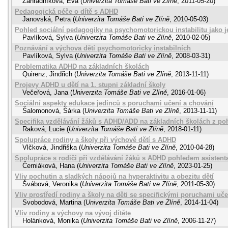
Zahradníková, Eva
(
Univerzita Tomáše Bati ve Zlíně
,
2011-05-20
)
Pedagogická péče o dítě s ADHD
Janovská, Petra
(
Univerzita Tomáše Bati ve Zlíně
,
2010-05-03
)
Pohled sociální pedagogiky na psychomotorickou instabilitu jako jed
Pavlíková, Sylva
(
Univerzita Tomáše Bati ve Zlíně
,
2010-02-05
)
Poznávání a výchova dětí psychomotoricky instabilních
Pavlíková, Sylva
(
Univerzita Tomáše Bati ve Zlíně
,
2008-03-31
)
Problematika ADHD na základních školách
Quirenz, Jindřich
(
Univerzita Tomáše Bati ve Zlíně
,
2013-11-11
)
Projevy ADHD u dětí na 1. stupni základní školy
Večeřová, Jana
(
Univerzita Tomáše Bati ve Zlíně
,
2016-01-06
)
Sociální aspekty edukace jedinců s poruchami učení a chování
Šalomonová, Šárka
(
Univerzita Tomáše Bati ve Zlíně
,
2013-11-11
)
Specifika vzdělávání žáků s ADHD/ADD na základních školách z p
Raková, Lucie
(
Univerzita Tomáše Bati ve Zlíně
,
2018-01-11
)
Spolupráce rodiny a školy při výchově dětí s ADHD
Vlčková, Jindřiška
(
Univerzita Tomáše Bati ve Zlíně
,
2010-04-28
)
Spolupráce s rodiči při vzdělávání žáků s ADHD pohledem asisten
Černiáková, Hana
(
Univerzita Tomáše Bati ve Zlíně
,
2023-01-25
)
Vliv pochutin a sladkých nápojů na hyperaktivitu a obezitu dětí
Švábová, Veronika
(
Univerzita Tomáše Bati ve Zlíně
,
2011-05-30
)
Vliv prostředí rodiny a školy na děti se specifickými poruchami uče
Svobodová, Martina
(
Univerzita Tomáše Bati ve Zlíně
,
2014-11-04
)
Vliv rodiny a výchovy na vývoj dítěte
Holánková, Monika
(
Univerzita Tomáše Bati ve Zlíně
,
2006-11-27
)