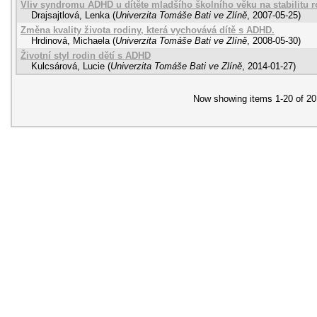
Vliv syndromu ADHD u dítěte mladšího školního věku na stabilitu r
Drajsajtlová, Lenka
(
Univerzita Tomáše Bati ve Zlíně
,
2007-05-25
)
Změna kvality života rodiny, která vychovává dítě s ADHD.
Hrdinová, Michaela
(
Univerzita Tomáše Bati ve Zlíně
,
2008-05-30
)
Životní styl rodin dětí s ADHD
Kulcsárová, Lucie
(
Univerzita Tomáše Bati ve Zlíně
,
2014-01-27
)
Now showing items 1-20 of 20