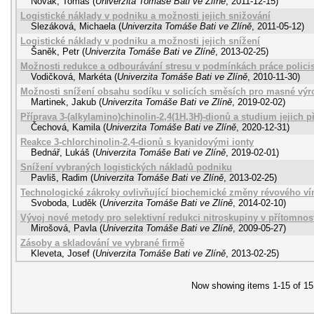
Novák, Tomáš
(
Univerzita Tomáše Bati ve Zlíně
,
2011-12-15
)
Logistické náklady v podniku a možnosti jejich snižování
Slezáková, Michaela
(
Univerzita Tomáše Bati ve Zlíně
,
2011-05-12
)
Logistické náklady v podniku a možnosti jejich snížení
Šaněk, Petr
(
Univerzita Tomáše Bati ve Zlíně
,
2013-02-25
)
Možnosti redukce a odbourávání stresu v podmínkách práce policis
Vodičková, Markéta
(
Univerzita Tomáše Bati ve Zlíně
,
2010-11-30
)
Možnosti snížení obsahu sodíku v solicích směsích pro masné výr
Martinek, Jakub
(
Univerzita Tomáše Bati ve Zlíně
,
2019-02-02
)
Příprava 3-(alkylamino)chinolin-2,4(1H,3H)-dionů a studium jejich 
Čechová, Kamila
(
Univerzita Tomáše Bati ve Zlíně
,
2020-12-31
)
Reakce 3-chlorchinolin-2,4-dionů s kyanidovými ionty
Bednář, Lukáš
(
Univerzita Tomáše Bati ve Zlíně
,
2019-02-01
)
Snížení vybraných logistických nákladů podniku
Pavliš, Radim
(
Univerzita Tomáše Bati ve Zlíně
,
2013-02-25
)
Technologické zákroky ovlivňující biochemické změny révového ví
Svoboda, Luděk
(
Univerzita Tomáše Bati ve Zlíně
,
2014-02-10
)
Vývoj nové metody pro selektivní redukci nitroskupiny v přítomnost
Mirošová, Pavla
(
Univerzita Tomáše Bati ve Zlíně
,
2009-05-27
)
Zásoby a skladování ve vybrané firmě
Kleveta, Josef
(
Univerzita Tomáše Bati ve Zlíně
,
2013-02-25
)
Now showing items 1-15 of 15