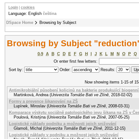
Login
|
cookies
Language: English
čeština
DSpace Home
Browsing by Subject
Browsing by Subject "reduction
0-9
A
B
C
D
E
F
G
H
I
J
K
L
M
N
O
P
Q
Or enter first few letters:
Sort by:
Order:
Results:
Now showing items 1-15 of 15
Antimikrobiální působení kolicinů na bakterie produkující biogenn
Martinková, Andrea
(
Univerzita Tomáše Bati ve Zlíně
,
2018-02-02
)
Formy a prevence šikanování na ZŠ
Lupínek, Miroslav
(
Univerzita Tomáše Bati ve Zlíně
,
2008-03-31
)
Komparace výskytu sociálně patologického jevu šikana na ZŠ v Čes
Poulová, Kristýna
(
Univerzita Tomáše Bati ve Zlíně
,
2007-05-25
)
Logistické náklady podniku a možnosti jejich snižování
Glamoš, Michal
(
Univerzita Tomáše Bati ve Zlíně
,
2011-12-15
)
Logistické náklady v podniku a možnost jejich snižování