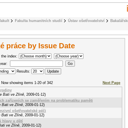
fakult
Fakulta humanitních studií
Ústav ošetřovatelství
Bakalářsk
é práce by Issue Date
 the index:
 year:
Results:
Now showing items 1-20 of 342
Next Page
 rodiny
 Bati ve Zlíně
,
2009-01-12
)
ních zařízeních se zaměřením na problematiku paměti
 Bati ve Zlíně
,
2009-01-12
)
enzivní ošetřovatelské péči
 Bati ve Zlíně
,
2009-01-12
)
 hlavy u dětí
ati ve Zlíně
,
2009-01-12
)