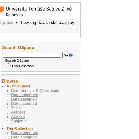
é práce
Browsing Bakalářské práce by
Search DSpace
Search DSpace
This Collection
Browse
All of DSpace
Communities & Collections
Date submitted
Date assigned
Date accepted
Titles
Authors
Advisor
Subjects
This Collection
Date submitted
Date assigned