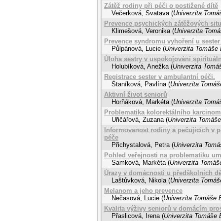
Zátěž rodiny při péči o postižené dítě
Večerková, Svatava
(
Univerzita Tomáš
Prevence psychických zátěžových situ
Klimešová, Veronika
(
Univerzita Tomá
Prevence syndromu vyhoření u sester 
Půlpánová, Lucie
(
Univerzita Tomáše B
Úloha sestry v uspokojování spirituá
Holubíková, Anežka
(
Univerzita Tomáš
Registrace sester v ambulantní péči.
Staníková, Pavlína
(
Univerzita Tomáše
Aktivní život seniorů
Horňáková, Markéta
(
Univerzita Tomáš
Problematika kolorektálního karcinom
Uřičářová, Zuzana
(
Univerzita Tomáše 
Informovanost rodiny a pečujících v p
péče
Přichystalová, Petra
(
Univerzita Tomáš
Pohled veřejnosti na problematiku umí
Samková, Markéta
(
Univerzita Tomáše
Úrazy v domácnosti u předškolních dě
Laštůvková, Nikola
(
Univerzita Tomáše
Melanom a jeho prevence
Nečasová, Lucie
(
Univerzita Tomáše B
Kvalita výživy seniorů v domácím pros
Přaslicová, Irena
(
Univerzita Tomáše B