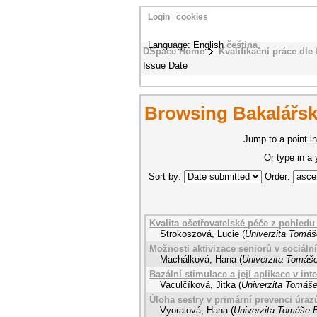
Login
|
cookies
Language: English
čeština
DSpace Home
Kvalifikační práce dle 
Issue Date
Browsing Bakalářsk
Jump to a point in
Or type in a
Sort by:
Order:
Kvalita ošetřovatelské péče z pohledu
Strokoszová, Lucie
(
Univerzita Tomáše
Možnosti aktivizace seniorů v sociál
Machálková, Hana
(
Univerzita Tomáše
Bazální stimulace a její aplikace v int
Vaculčíková, Jitka
(
Univerzita Tomáše
Úloha sestry v primární prevenci úrazů
Vyoralová, Hana
(
Univerzita Tomáše B