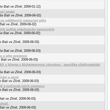
e Bati ve Zlíně
,
2009-01-12
)
ací sester
še Bati ve Zlíně
,
2009-06-02
)
na odděleních intenzivní péče
ati ve Zlíně
,
2009-06-02
)
lních potřeb onkologicky nemocných
e Bati ve Zlíně
,
2009-06-02
)
 Bati ve Zlíně
,
2009-06-03
)
e Bati ve Zlíně
,
2009-06-03
)
u a jeho prevence
Bati ve Zlíně
,
2009-06-03
)
éči o klienta s Alzheimerovou chorobou - specifika ošetřovatelské
e Bati ve Zlíně
,
2009-06-03
)
rání a smrti
 Bati ve Zlíně
,
2009-06-03
)
tí a možnosti jejich prevence
 Bati ve Zlíně
,
2009-06-03
)
ati ve Zlíně
,
2009-06-03
)
tředí.
ati ve Zlíně
,
2009-06-03
)